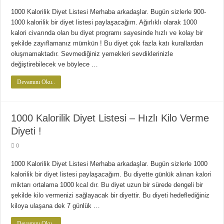
Diyette Karbonhidratlar Ne İşe Yarıyor?
1000 Kalorilik Diyet Listesi Merhaba arkadaşlar. Bugün sizlerle 900-
Yağ Yakan Yiyecekler Nelerdir ?
1000 kalorilik bir diyet listesi paylaşacağım. Ağırlıklı olarak 1000
Yulaflı Diyet Mozaik Pasta Tarifi
kalori civarında olan bu diyet programı sayesinde hızlı ve kolay bir
şekilde zayıflamanız mümkün ! Bu diyet çok fazla katı kurallardan
Dukan patlıcan kebabı
oluşmamaktadır. Sevmediğiniz yemekleri sevdiklerinizle
değiştirebilecek ve böylece …
Devamını Oku..
1000 Kalorilik Diyet Listesi – Hızlı Kilo Verme
Diyeti !
0
1000 Kalorilik Diyet Listesi Merhaba arkadaşlar. Bugün sizlerle 1000
kalorilik bir diyet listesi paylaşacağım. Bu diyette günlük alınan kalori
miktarı ortalama 1000 kcal dır. Bu diyet uzun bir sürede dengeli bir
şekilde kilo vermenizi sağlayacak bir diyettir. Bu diyeti hedeflediğiniz
kiloya ulaşana dek 7 günlük …
Devamını Oku..