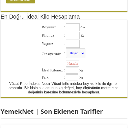
En Doğru İdeal Kilo Hesaplama
Boyunuz
:
Cm
Kilonuz
:
Kg
Yaşınız
:
:
Cinsiyetiniz
:
İdeal Kilonuz
:
Kg
Fark
:
Kg
Vücut Kitle İndeksi Nedir Vücut kitle indeksi boy ve kilo ile ilgili bir
orantıdır. Bir kişinin kilosunun kg değeri, boy ölçüsünün metre cinsi
değerinin karesine bölünmesiyle hesaplanır.
YemekNet | Son Eklenen Tarifler