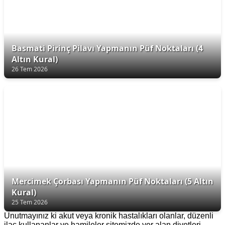
Basmati Pirinç Pilavı Yapmanın Püf Noktaları (4
Altın Kural)
26 Tem 2026
Mercimek Çorbası Yapmanın Püf Noktaları (5 Altın
Kural)
25 Tem 2026
Unutmayınız ki akut veya kronik hastalıkları olanlar, düzenli
ilaç kullananlar ve hamileler sitemizde yer alan diyetleri