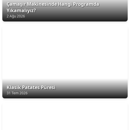
Çamaşır Makinesinde Hangi Programda
Yıkamalıyız?
2 Ağu 2026
Klasik Patates Püresi
31 Tem 2026