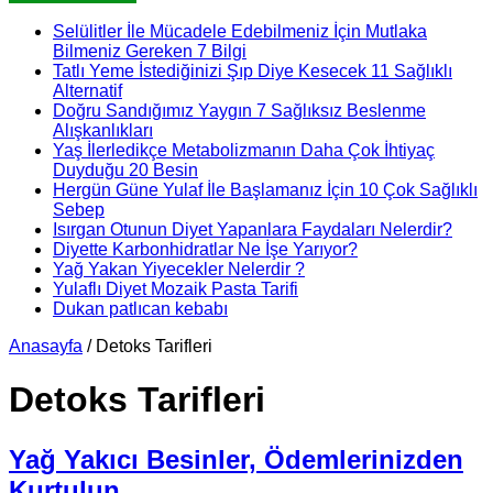
Selülitler İle Mücadele Edebilmeniz İçin Mutlaka
Bilmeniz Gereken 7 Bilgi
Tatlı Yeme İstediğinizi Şıp Diye Kesecek 11 Sağlıklı
Alternatif
Doğru Sandığımız Yaygın 7 Sağlıksız Beslenme
Alışkanlıkları
Yaş İlerledikçe Metabolizmanın Daha Çok İhtiyaç
Duyduğu 20 Besin
Hergün Güne Yulaf İle Başlamanız İçin 10 Çok Sağlıklı
Sebep
Isırgan Otunun Diyet Yapanlara Faydaları Nelerdir?
Diyette Karbonhidratlar Ne İşe Yarıyor?
Yağ Yakan Yiyecekler Nelerdir ?
Yulaflı Diyet Mozaik Pasta Tarifi
Dukan patlıcan kebabı
Anasayfa
/
Detoks Tarifleri
Detoks Tarifleri
Yağ Yakıcı Besinler, Ödemlerinizden
Kurtulun