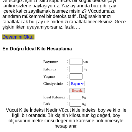
vereceğiz. İçinizi silip süpürecek bir soğuk detoks çayı
tarifini sizlerle paylaşıyoruz. Yaz aylarında buz gibi çay
içerek kalıcı zayıflamak istemez misiniz? Vücudumuzu
arındıran mükemmel bir detoks tarifi. Bağırsaklarınızı
rahatlatacak bu çay ile midenizi rahatlatabileceksiniz. Gece
şişkinlikten uyuyamıyorsanız, fazla …
Devamını Oku..
En Doğru İdeal Kilo Hesaplama
:
Boyunuz
Cm
:
Kilonuz
Kg
:
Yaşınız
:
Cinsiyetiniz
:
:
İdeal Kilonuz
Kg
:
Fark
Kg
Vücut Kitle İndeksi Nedir Vücut kitle indeksi boy ve kilo ile
ilgili bir orantıdır. Bir kişinin kilosunun kg değeri, boy
ölçüsünün metre cinsi değerinin karesine bölünmesiyle
hesaplanır.