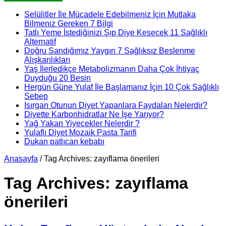
Selülitler İle Mücadele Edebilmeniz İçin Mutlaka
Bilmeniz Gereken 7 Bilgi
Tatlı Yeme İstediğinizi Şıp Diye Kesecek 11 Sağlıklı
Alternatif
Doğru Sandığımız Yaygın 7 Sağlıksız Beslenme
Alışkanlıkları
Yaş İlerledikçe Metabolizmanın Daha Çok İhtiyaç
Duyduğu 20 Besin
Hergün Güne Yulaf İle Başlamanız İçin 10 Çok Sağlıklı
Sebep
Isırgan Otunun Diyet Yapanlara Faydaları Nelerdir?
Diyette Karbonhidratlar Ne İşe Yarıyor?
Yağ Yakan Yiyecekler Nelerdir ?
Yulaflı Diyet Mozaik Pasta Tarifi
Dukan patlıcan kebabı
Anasayfa
/
Tag Archives: zayıflama önerileri
Tag Archives:
zayıflama
önerileri