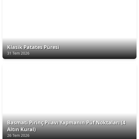
Klasik Patates Püresi
31 Tem 2026
Basmati Pirinç Pilavı Yapmanın Püf Noktaları (4
Altın Kural)
26 Tem 2026