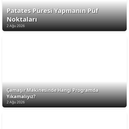
Patates Püresi Yapmanın Püf
Noktaları
2 Ağu 2026
Çamaşır Makinesinde Hangi Programda
Yıkamalıyız?
2 Ağu 2026