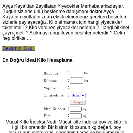
Ayça Kaya’dan Zayıflatan Yiyecekler Merhaba arkadaşlar.
Bugün sizlerle ünlü beslenme danışmanı doktor Ayça
Kaya‘nın mutfağınızdan eksik etmemeniz gereken besinleri
sizlerle paylaşacağız. Kilo almamak için hangi yiyecekler
tüketilmeli ? Kilo verdiren yiyecekler nelerdir ? Hangi bitkisel
çayı içmeli ? Acıkmayı engelleyen besinler nelerdir ? Gelin
hep birlikte …
Devamını Oku..
En Doğru İdeal Kilo Hesaplama
:
Boyunuz
Cm
:
Kilonuz
Kg
:
Yaşınız
:
Cinsiyetiniz
:
:
İdeal Kilonuz
Kg
:
Fark
Kg
Vücut Kitle İndeksi Nedir Vücut kitle indeksi boy ve kilo ile
ilgili bir orantıdır. Bir kişinin kilosunun kg değeri, boy
ölçüsünün metre cinsi değerinin karesine bölünmesiyle