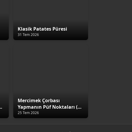
Klasik Patates Püresi
31 Tem 2026
Mercimek Çorbası
4
Yapmanın Püf Noktaları (5
Altın Kural)
25 Tem 2026