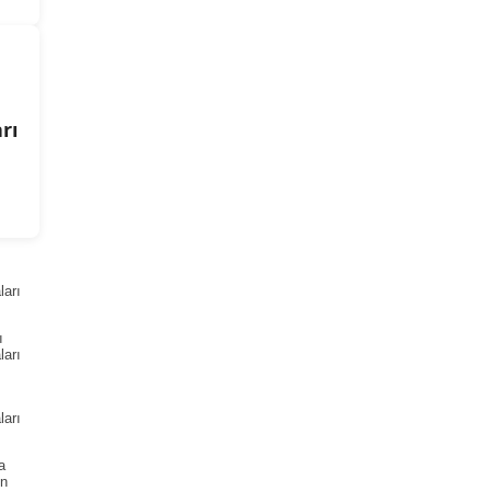
rı
arı
ı
arı
arı
a
ın