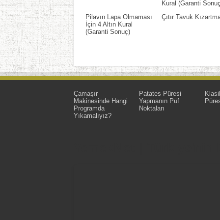
Kural (Garanti Sonuç
Pilavın Lapa Olmaması
Çıtır Tavuk Kızartm
İçin 4 Altın Kural
(Garanti Sonuç)
Çamaşır
Patates Püresi
Klasi
Makinesinde Hangi
Yapmanın Püf
Püres
Programda
Noktaları
Yıkamalıyız?
YemekNet | Türkiye'nin En