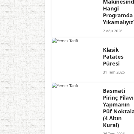
Makinesin
Hangi
Programda
Yıkamalıyız
2 Ağu 2026
Klasik
Patates
Püresi
31 Tem 2026
Basmati
Pirinç Pilavı
Yapmanın
Püf Noktala
(4 Altın
Kural)
26 Tem 2026