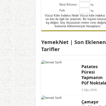
İdeal Kilonuz
:
Kg
Fark
:
Kg
Vücut Kitle İndeksi Nedir Vücut kitle indeksi
ve kilo ile ilgili bir orantıdır. Bir kişinin kilos
kg değeri, boy ölçüsünün metre cinsi değeri
karesine bölünmesiyle hesaplanır.
YemekNet | Son Eklenen
Tarifler
Patates
Püresi
Yapmanın
Püf Noktala
2 Ağu 2026
Çamaşır