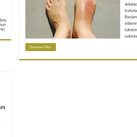
anlata
kurtul
Beslen
 boy
ödemin
unun
nin
tüketim
söktüre
Devamını Oku..
rı