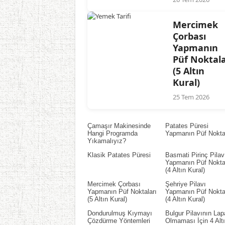
Mercimek
Çorbası
Yapmanın
Püf Noktala
(5 Altın
Kural)
25 Tem 2026
Çamaşır Makinesinde
Patates Püresi
Hangi Programda
Yapmanın Püf Noktal
Yıkamalıyız?
Klasik Patates Püresi
Basmati Pirinç Pilav
Yapmanın Püf Noktal
(4 Altın Kural)
Mercimek Çorbası
Şehriye Pilavı
Yapmanın Püf Noktaları
Yapmanın Püf Noktal
(5 Altın Kural)
(4 Altın Kural)
Dondurulmuş Kıymayı
Bulgur Pilavının Lap
Çözdürme Yöntemleri
Olmaması İçin 4 Alt