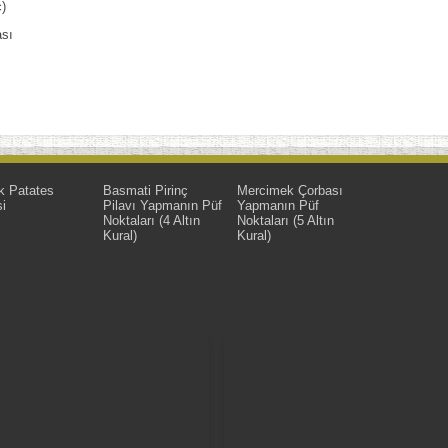
)
ası
k Patates
Basmati Pirinç
Mercimek Çorbası
i
Pilavı Yapmanın Püf
Yapmanın Püf
Noktaları (4 Altın
Noktaları (5 Altın
Kural)
Kural)
 Kaliteli Yemek Tarifleri