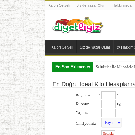
Kalori Cetveli
Siz de Yazar Olun!
Hakkımızda
Kalori Cetveli
Siz de Yazar Olun!
Hakkımı
En Son Eklenenler
Selülitler İle Mücadele
En Doğru İdeal Kilo Hesaplam
Boyunuz
:
Cm
Kilonuz
:
Kg
Yaşınız
:
:
Cinsiyetiniz
: