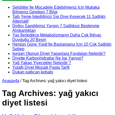
Selülitler İle Mücadele Edebilmeniz İçin Mutlaka
Bilmeniz Gereken 7 Bilgi
Tatlı Yeme İstediğinizi Şıp Diye Kesecek 11 Sağlıklı
Alternatif
Doğru Sandığımız Yaygın 7 Sağlıksız Beslenme
Alışkanlıkları
Yaş İlerledikçe Metabolizmanın Daha Çok İhtiyaç
Duyduğu 20 Besin
Hergün Güne Yulaf İle Başlamanız İçin 10 Çok Sağlıklı
Sebep
Isırgan Otunun Diyet Yapanlara Faydaları Nelerdir?
Diyette Karbonhidratlar Ne İşe Yarıyor?
Yağ Yakan Yiyecekler Nelerdir ?
Yulaflı Diyet Mozaik Pasta Tarifi
Dukan patlıcan kebabı
Anasayfa
/
Tag Archives: yağ yakıcı diyet listesi
Tag Archives:
yağ yakıcı
diyet listesi