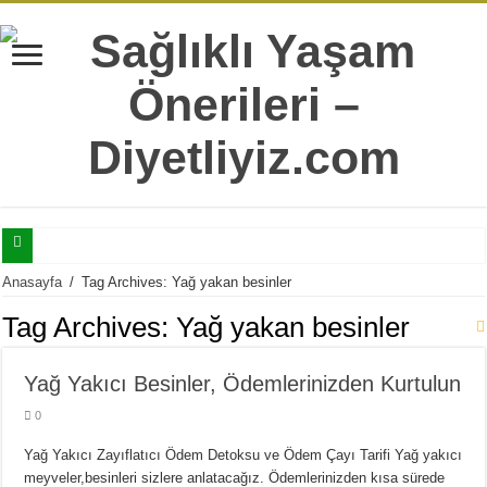
Selülitler İle Mücadele Edebilmeniz İçin Mutlaka Bilmeniz Gereken 7 Bilgi
Anasayfa
/
Tag Archives: Yağ yakan besinler
Tatlı Yeme İstediğinizi Şıp Diye Kesecek 11 Sağlıklı Alternatif
Tag Archives:
Yağ yakan besinler
Doğru Sandığımız Yaygın 7 Sağlıksız Beslenme Alışkanlıkları
Yağ Yakıcı Besinler, Ödemlerinizden Kurtulun
Yaş İlerledikçe Metabolizmanın Daha Çok İhtiyaç Duyduğu 20 Besin
0
Hergün Güne Yulaf İle Başlamanız İçin 10 Çok Sağlıklı Sebep
Isırgan Otunun Diyet Yapanlara Faydaları Nelerdir?
Yağ Yakıcı Zayıflatıcı Ödem Detoksu ve Ödem Çayı Tarifi Yağ yakıcı
meyveler,besinleri sizlere anlatacağız. Ödemlerinizden kısa sürede