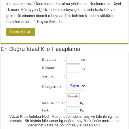
Diyette Karbonhidratlar Ne İşe Yarıyor?
kurtulacaksınız. Ödemlerden kurtulma yöntemleri Beslenme ve Diyet
Yağ Yakan Yiyecekler Nelerdir ?
Uzmanı Müzeyyen Çelik, ödemin ortaya çıkmasında fazla tuz ve
şeker tüketiminin önemli rol oynadığını belirterek, ödem söktüren
Yulaflı Diyet Mozaik Pasta Tarifi
besinleri anlattı. 1-Kayısı Belkide …
Dukan patlıcan kebabı
Devamını Oku..
En Doğru İdeal Kilo Hesaplama
Boyunuz
:
Cm
Kilonuz
:
Kg
Yaşınız
:
:
Cinsiyetiniz
:
İdeal Kilonuz
:
Kg
Fark
:
Kg
Vücut Kitle İndeksi Nedir Vücut kitle indeksi boy ve kilo ile ilgili bir
orantıdır. Bir kişinin kilosunun kg değeri, boy ölçüsünün metre cinsi
değerinin karesine bölünmesiyle hesaplanır.