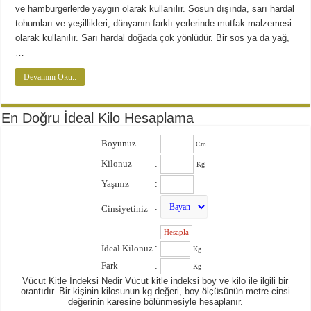
Diyette Karbonhidratlar Ne İşe Yarıyor?
ve hamburgerlerde yaygın olarak kullanılır. Sosun dışında, sarı hardal
Yağ Yakan Yiyecekler Nelerdir ?
tohumları ve yeşillikleri, dünyanın farklı yerlerinde mutfak malzemesi
olarak kullanılır. Sarı hardal doğada çok yönlüdür. Bir sos ya da yağ,
Yulaflı Diyet Mozaik Pasta Tarifi
…
Dukan patlıcan kebabı
Devamını Oku..
En Doğru İdeal Kilo Hesaplama
Boyunuz
:
Cm
Kilonuz
:
Kg
Yaşınız
:
:
Cinsiyetiniz
:
İdeal Kilonuz
:
Kg
Fark
:
Kg
Vücut Kitle İndeksi Nedir Vücut kitle indeksi boy ve kilo ile ilgili bir
orantıdır. Bir kişinin kilosunun kg değeri, boy ölçüsünün metre cinsi
değerinin karesine bölünmesiyle hesaplanır.