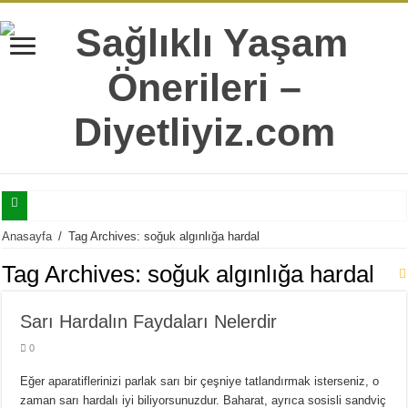
Selülitler İle Mücadele Edebilmeniz İçin Mutlaka Bilmeniz Gereken 7 Bilgi
Anasayfa
/
Tag Archives: soğuk algınlığa hardal
Tatlı Yeme İstediğinizi Şıp Diye Kesecek 11 Sağlıklı Alternatif
Tag Archives:
soğuk algınlığa hardal
Doğru Sandığımız Yaygın 7 Sağlıksız Beslenme Alışkanlıkları
Sarı Hardalın Faydaları Nelerdir
Yaş İlerledikçe Metabolizmanın Daha Çok İhtiyaç Duyduğu 20 Besin
0
Hergün Güne Yulaf İle Başlamanız İçin 10 Çok Sağlıklı Sebep
Isırgan Otunun Diyet Yapanlara Faydaları Nelerdir?
Eğer aparatiflerinizi parlak sarı bir çeşniye tatlandırmak isterseniz, o
zaman sarı hardalı iyi biliyorsunuzdur. Baharat, ayrıca sosisli sandviç