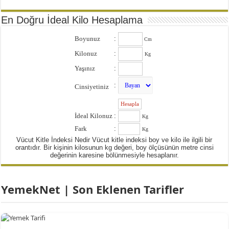
En Doğru İdeal Kilo Hesaplama
Boyunuz
:
Cm
Kilonuz
:
Kg
Yaşınız
:
:
Cinsiyetiniz
:
İdeal Kilonuz
:
Kg
Fark
:
Kg
Vücut Kitle İndeksi Nedir Vücut kitle indeksi boy ve kilo ile ilgili bir
orantıdır. Bir kişinin kilosunun kg değeri, boy ölçüsünün metre cinsi
değerinin karesine bölünmesiyle hesaplanır.
YemekNet | Son Eklenen Tarifler