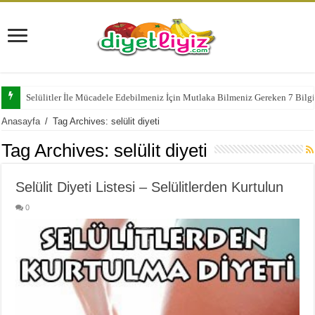
Selülitler İle Mücadele Edebilmeniz İçin Mutlaka Bilmeniz Gereken 7 Bilg
Anasayfa
/
Tag Archives: selülit diyeti
Tag Archives:
selülit diyeti
Selülit Diyeti Listesi – Selülitlerden Kurtulun
0