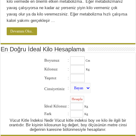
kilo vermede en önemli etken metabolizma.. Eğer metabolizmanız
yavaş çalışıyorsa ne kadar az yerseniz yiyin kilo vermeniz çok
yavaş olur ya da kilo veremezsiniz. Eğer metabolizma hızlı çalışırsa
kalori yakımı gerçekleşir …
Devamını Oku..
En Doğru İdeal Kilo Hesaplama
Boyunuz
:
Cm
Kilonuz
:
Kg
Yaşınız
:
:
Cinsiyetiniz
:
İdeal Kilonuz
:
Kg
Fark
:
Kg
Vücut Kitle İndeksi Nedir Vücut kitle indeksi boy ve kilo ile ilgili bir
orantıdır. Bir kişinin kilosunun kg değeri, boy ölçüsünün metre cinsi
değerinin karesine bölünmesiyle hesaplanır.