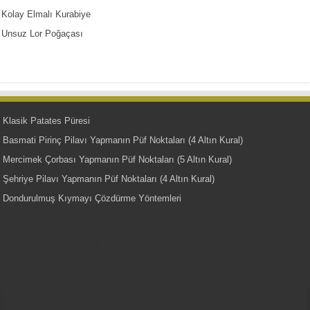
Kolay Elmalı Kurabiye
Unsuz Lor Poğaçası
Klasik Patates Püresi
Basmati Pirinç Pilavı Yapmanın Püf Noktaları (4 Altın Kural)
Mercimek Çorbası Yapmanın Püf Noktaları (5 Altın Kural)
Şehriye Pilavı Yapmanın Püf Noktaları (4 Altın Kural)
Dondurulmuş Kıymayı Çözdürme Yöntemleri
YemekNet | Türkiye'nin En Kaliteli
Yemek Tarifleri