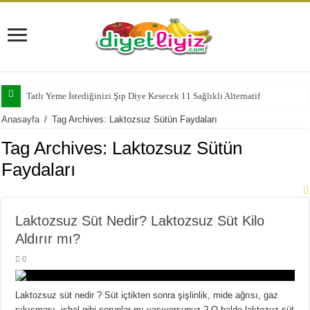
Tatlı Yeme İstediğinizi Şıp Diye Kesecek 11 Sağlıklı Alternatif
Anasayfa
/
Tag Archives: Laktozsuz Sütün Faydaları
Tag Archives:
Laktozsuz Sütün
Faydaları
Laktozsuz Süt Nedir? Laktozsuz Süt Kilo
Aldırır mı?
0
Laktozsuz süt nedir ? Süt içtikten sonra şişlinlik, mide ağrısı, gaz
sıkışması, ishal gibi sorunlar mı yaşıyorsunuz ? O halde laktozuz süt