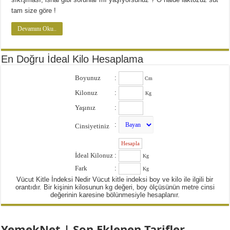
tam size göre !
Devamını Oku..
En Doğru İdeal Kilo Hesaplama
Boyunuz
:
Cm
Kilonuz
:
Kg
Yaşınız
:
:
Cinsiyetiniz
:
İdeal Kilonuz
:
Kg
Fark
:
Kg
Vücut Kitle İndeksi Nedir Vücut kitle indeksi boy ve kilo ile ilgili bir
orantıdır. Bir kişinin kilosunun kg değeri, boy ölçüsünün metre cinsi
değerinin karesine bölünmesiyle hesaplanır.
YemekNet | Son Eklenen Tarifler