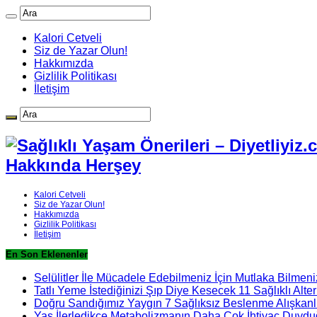
Kalori Cetveli
Siz de Yazar Olun!
Hakkımızda
Gizlilik Politikası
İletişim
Hakkında Herşey
Kalori Cetveli
Siz de Yazar Olun!
Hakkımızda
Gizlilik Politikası
İletişim
En Son Eklenenler
Selülitler İle Mücadele Edebilmeniz İçin Mutlaka Bilmeni
Tatlı Yeme İstediğinizi Şıp Diye Kesecek 11 Sağlıklı Alter
Doğru Sandığımız Yaygın 7 Sağlıksız Beslenme Alışkanlı
Yaş İlerledikçe Metabolizmanın Daha Çok İhtiyaç Duydu