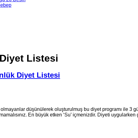
Sebep
Diyet Listesi
nlük Diyet Listesi
lmayanlar düşünülerek oluşturulmuş bu diyet programı ile 3 günd
utmamalısınız. En büyük etken ‘Su’ içmenizdir. Diyeti uygularke