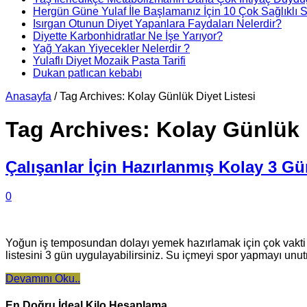
Hergün Güne Yulaf İle Başlamanız İçin 10 Çok Sağlıklı 
Isırgan Otunun Diyet Yapanlara Faydaları Nelerdir?
Diyette Karbonhidratlar Ne İşe Yarıyor?
Yağ Yakan Yiyecekler Nelerdir ?
Yulaflı Diyet Mozaik Pasta Tarifi
Dukan patlıcan kebabı
Anasayfa
/
Tag Archives: Kolay Günlük Diyet Listesi
Tag Archives:
Kolay Günlük 
Çalışanlar İçin Hazırlanmış Kolay 3 Gü
0
Yoğun iş temposundan dolayı yemek hazırlamak için çok vakti o
listesini 3 gün uygulayabilirsiniz. Su içmeyi spor yapmayı un
Devamını Oku..
En Doğru İdeal Kilo Hesaplama