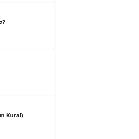
z?
ın Kural)