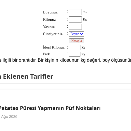
:
Boyunuz
Cm
:
Kilonuz
Kg
:
Yaşınız
:
Cinsiyetiniz
:
:
İdeal Kilonuz
Kg
:
Fark
Kg
le ilgili bir orantıdır. Bir kişinin kilosunun kg değeri, boy ölçüs
Eklenen Tarifler
Patates Püresi Yapmanın Püf Noktaları
2 Ağu 2026