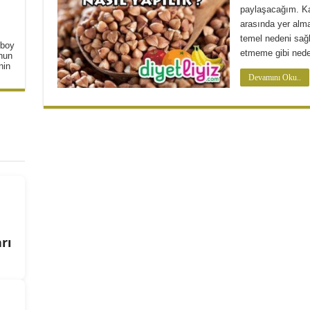
paylaşacağım. Kar
arasında yer alma
temel nedeni sağl
 boy
etmeme gibi neden
unun
nin
Devamını Oku..
rı