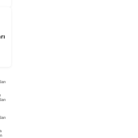
rı
arı
ı
arı
arı
a
ın