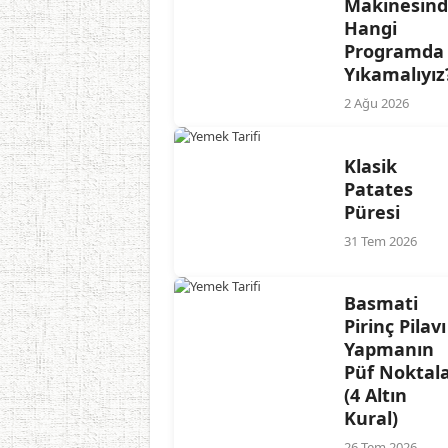
Makinesin
Hangi
Programda
Yıkamalıyız
2 Ağu 2026
Klasik
Patates
Püresi
31 Tem 2026
Basmati
Pirinç Pilavı
Yapmanın
Püf Noktala
(4 Altın
Kural)
26 Tem 2026