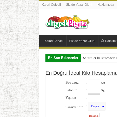
Kalori Cetveli
Siz de Yazar Olun!
Hakkımızda
Kalori Cetveli
Siz de Yazar Olun!
Hakkımı
En Son Eklenenler
Selülitler İle Mücadele
En Doğru İdeal Kilo Hesaplam
Boyunuz
:
Cm
Kilonuz
:
Kg
Yaşınız
:
:
Cinsiyetiniz
: