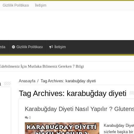
Gizlilik Politikası
İletişim
zda
Gizlilik Politikası
İletişim
 Edebilmeniz İçin Mutlaka Bilmeniz Gereken 7 Bilgi
Anasayfa
/
Tag Archives: karabuğday diyeti
a
Tag Archives:
karabuğday diyeti
Karabuğday Diyeti Nasıl Yapılır ? Glutensi
0
Karabuğday Diyet
sizlerle başka bir