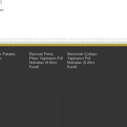
)
ası
k Patates
Basmati Pirinç
Mercimek Çorbası
i
Pilavı Yapmanın Püf
Yapmanın Püf
Noktaları (4 Altın
Noktaları (5 Altın
Kural)
Kural)
 Kaliteli Yemek Tarifleri