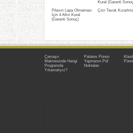
Kural (Garanti Sonuç
Pilavın Lapa Olmaması
Çıtır Tavuk Kızartm
İçin 4 Altın Kural
(Garanti Sonuç)
Çamaşır
Patates Püresi
Klasi
Makinesinde Hangi
Yapmanın Püf
Püres
Programda
Noktaları
Yıkamalıyız?
YemekNet | Türkiye'nin En