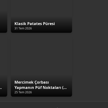
Klasik Patates Püresi
31 Tem 2026
Mercimek Çorbası
4
Yapmanın Püf Noktaları (5
Altın Kural)
25 Tem 2026