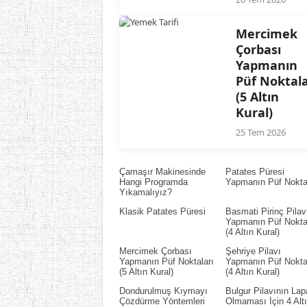
Mercimek
Çorbası
Yapmanın
Püf Noktala
(5 Altın
Kural)
25 Tem 2026
Çamaşır Makinesinde
Patates Püresi
Hangi Programda
Yapmanın Püf Noktal
Yıkamalıyız?
Klasik Patates Püresi
Basmati Pirinç Pilav
Yapmanın Püf Noktal
(4 Altın Kural)
Mercimek Çorbası
Şehriye Pilavı
Yapmanın Püf Noktaları
Yapmanın Püf Noktal
(5 Altın Kural)
(4 Altın Kural)
Dondurulmuş Kıymayı
Bulgur Pilavının Lap
Çözdürme Yöntemleri
Olmaması İçin 4 Alt