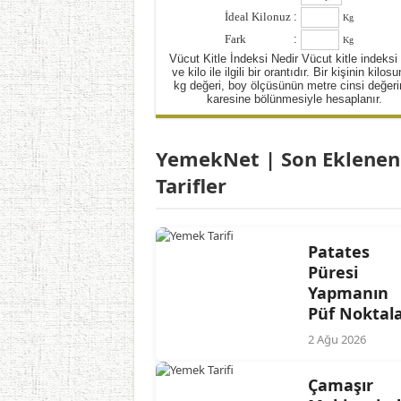
İdeal Kilonuz
:
Kg
Fark
:
Kg
Vücut Kitle İndeksi Nedir Vücut kitle indeksi
ve kilo ile ilgili bir orantıdır. Bir kişinin kilos
kg değeri, boy ölçüsünün metre cinsi değeri
karesine bölünmesiyle hesaplanır.
YemekNet | Son Eklenen
Tarifler
Patates
Püresi
Yapmanın
Püf Noktala
2 Ağu 2026
Çamaşır