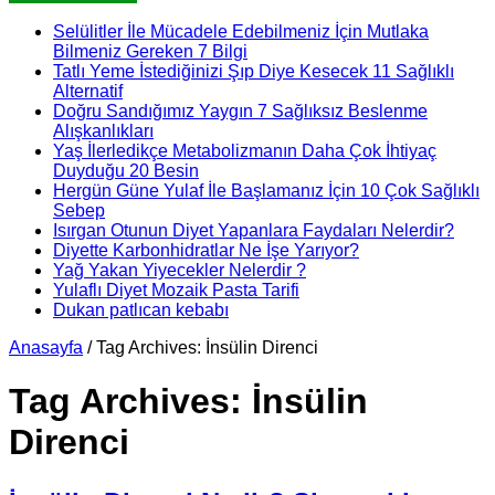
Selülitler İle Mücadele Edebilmeniz İçin Mutlaka
Bilmeniz Gereken 7 Bilgi
Tatlı Yeme İstediğinizi Şıp Diye Kesecek 11 Sağlıklı
Alternatif
Doğru Sandığımız Yaygın 7 Sağlıksız Beslenme
Alışkanlıkları
Yaş İlerledikçe Metabolizmanın Daha Çok İhtiyaç
Duyduğu 20 Besin
Hergün Güne Yulaf İle Başlamanız İçin 10 Çok Sağlıklı
Sebep
Isırgan Otunun Diyet Yapanlara Faydaları Nelerdir?
Diyette Karbonhidratlar Ne İşe Yarıyor?
Yağ Yakan Yiyecekler Nelerdir ?
Yulaflı Diyet Mozaik Pasta Tarifi
Dukan patlıcan kebabı
Anasayfa
/
Tag Archives: İnsülin Direnci
Tag Archives:
İnsülin
Direnci