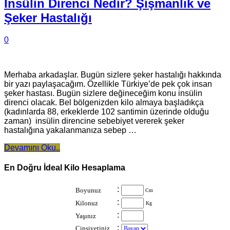
İnsülin Direnci Nedir? Şişmanlık ve
Şeker Hastalığı
0
Merhaba arkadaşlar. Bugün sizlere şeker hastalığı hakkında
bir yazı paylaşacağım. Özellikle Türkiye’de pek çok insan
şeker hastası. Bugün sizlere değineceğim konu insülin
direnci olacak. Bel bölgenizden kilo almaya başladıkça
(kadınlarda 88, erkeklerde 102 santimin üzerinde olduğu
zaman) insülin direncine sebebiyet vererek şeker
hastalığına yakalanmanıza sebep …
Devamını Oku..
En Doğru İdeal Kilo Hesaplama
:
Boyunuz
Cm
:
Kilonuz
Kg
:
Yaşınız
:
Cinsiyetiniz