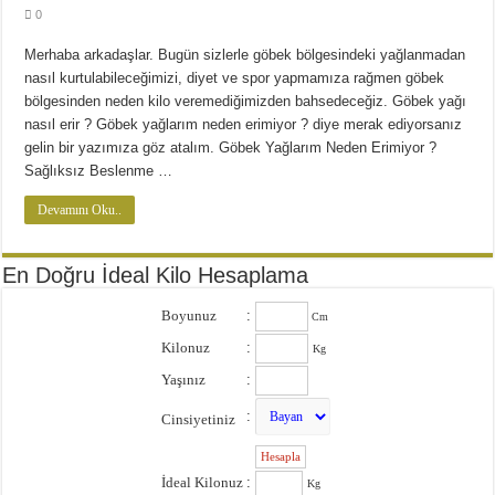
Diyette Karbonhidratlar Ne İşe Yarıyor?
0
Yağ Yakan Yiyecekler Nelerdir ?
Merhaba arkadaşlar. Bugün sizlerle göbek bölgesindeki yağlanmadan
Yulaflı Diyet Mozaik Pasta Tarifi
nasıl kurtulabileceğimizi, diyet ve spor yapmamıza rağmen göbek
bölgesinden neden kilo veremediğimizden bahsedeceğiz. Göbek yağı
Dukan patlıcan kebabı
nasıl erir ? Göbek yağlarım neden erimiyor ? diye merak ediyorsanız
gelin bir yazımıza göz atalım. Göbek Yağlarım Neden Erimiyor ?
Sağlıksız Beslenme …
Devamını Oku..
En Doğru İdeal Kilo Hesaplama
Boyunuz
:
Cm
Kilonuz
:
Kg
Yaşınız
:
:
Cinsiyetiniz
:
İdeal Kilonuz
:
Kg