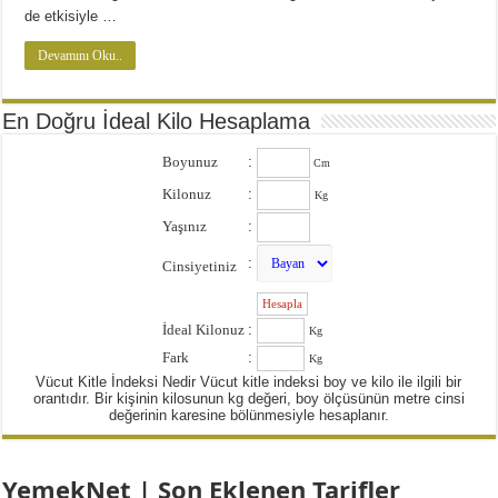
de etkisiyle …
Devamını Oku..
En Doğru İdeal Kilo Hesaplama
Boyunuz
:
Cm
Kilonuz
:
Kg
Yaşınız
:
:
Cinsiyetiniz
:
İdeal Kilonuz
:
Kg
Fark
:
Kg
Vücut Kitle İndeksi Nedir Vücut kitle indeksi boy ve kilo ile ilgili bir
orantıdır. Bir kişinin kilosunun kg değeri, boy ölçüsünün metre cinsi
değerinin karesine bölünmesiyle hesaplanır.
YemekNet | Son Eklenen Tarifler