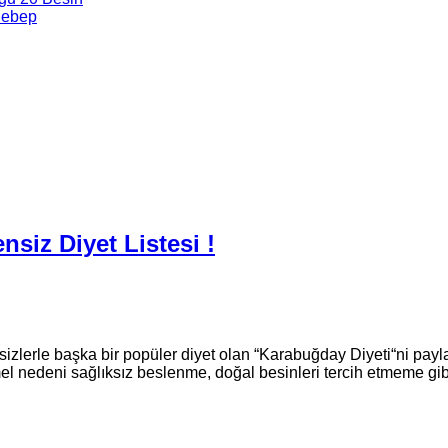
Sebep
nsiz Diyet Listesi !
izlerle başka bir popüler diyet olan “Karabuğday Diyeti“ni payl
mel nedeni sağlıksız beslenme, doğal besinleri tercih etmeme gib