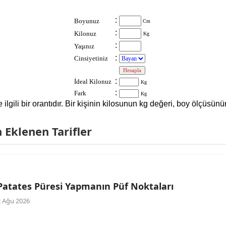
:
Boyunuz
Cm
:
Kilonuz
Kg
:
Yaşınız
:
Cinsiyetiniz
:
:
İdeal Kilonuz
Kg
:
Fark
Kg
le ilgili bir orantıdır. Bir kişinin kilosunun kg değeri, boy ölçüs
Eklenen Tarifler
Patates Püresi Yapmanın Püf Noktaları
2 Ağu 2026