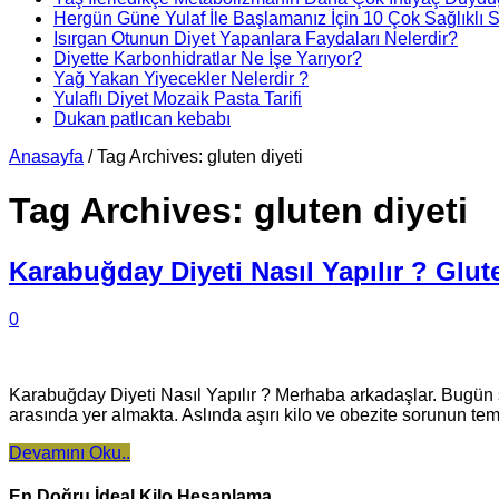
Hergün Güne Yulaf İle Başlamanız İçin 10 Çok Sağlıklı 
Isırgan Otunun Diyet Yapanlara Faydaları Nelerdir?
Diyette Karbonhidratlar Ne İşe Yarıyor?
Yağ Yakan Yiyecekler Nelerdir ?
Yulaflı Diyet Mozaik Pasta Tarifi
Dukan patlıcan kebabı
Anasayfa
/
Tag Archives: gluten diyeti
Tag Archives:
gluten diyeti
Karabuğday Diyeti Nasıl Yapılır ? Glute
0
Karabuğday Diyeti Nasıl Yapılır ? Merhaba arkadaşlar. Bugün s
arasında yer almakta. Aslında aşırı kilo ve obezite sorunun te
Devamını Oku..
En Doğru İdeal Kilo Hesaplama