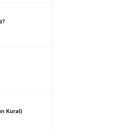
z?
ın Kural)