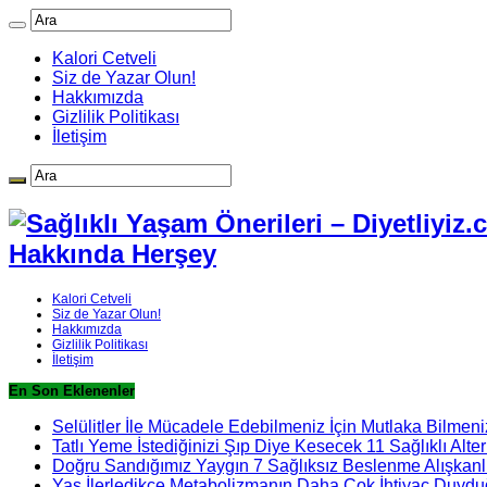
Kalori Cetveli
Siz de Yazar Olun!
Hakkımızda
Gizlilik Politikası
İletişim
Hakkında Herşey
Kalori Cetveli
Siz de Yazar Olun!
Hakkımızda
Gizlilik Politikası
İletişim
En Son Eklenenler
Selülitler İle Mücadele Edebilmeniz İçin Mutlaka Bilmeni
Tatlı Yeme İstediğinizi Şıp Diye Kesecek 11 Sağlıklı Alter
Doğru Sandığımız Yaygın 7 Sağlıksız Beslenme Alışkanlı
Yaş İlerledikçe Metabolizmanın Daha Çok İhtiyaç Duydu