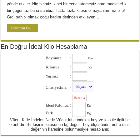
Diyette Karbonhidratlar Ne İşe Yarıyor?
yönde etkiler. Hiç birimiz ikinci bir çene istemeyiz ama maalesef ki
Yağ Yakan Yiyecekler Nelerdir ?
bir çoğumuz buna sahibiz. Hatta fazla kilosu olmayanlarımız bile!
Gıdı sahibi olmak çoğu kadını derinden etkileyen …
Yulaflı Diyet Mozaik Pasta Tarifi
Devamını Oku..
Dukan patlıcan kebabı
En Doğru İdeal Kilo Hesaplama
Boyunuz
:
Cm
Kilonuz
:
Kg
Yaşınız
:
:
Cinsiyetiniz
:
İdeal Kilonuz
:
Kg
Fark
:
Kg
Vücut Kitle İndeksi Nedir Vücut kitle indeksi boy ve kilo ile ilgili bir
orantıdır. Bir kişinin kilosunun kg değeri, boy ölçüsünün metre cinsi
değerinin karesine bölünmesiyle hesaplanır.