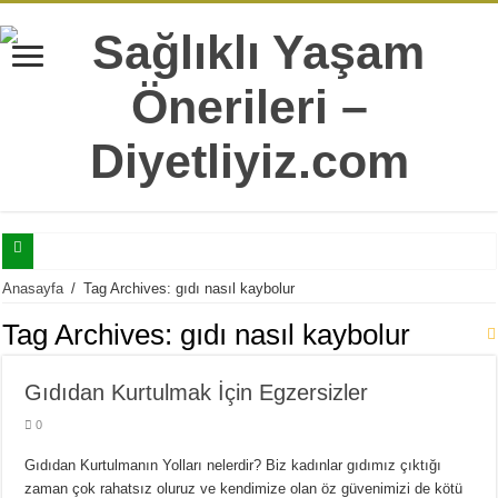
Selülitler İle Mücadele Edebilmeniz İçin Mutlaka Bilmeniz Gereken 7 Bilgi
Anasayfa
/
Tag Archives: gıdı nasıl kaybolur
Tatlı Yeme İstediğinizi Şıp Diye Kesecek 11 Sağlıklı Alternatif
Tag Archives:
gıdı nasıl kaybolur
Doğru Sandığımız Yaygın 7 Sağlıksız Beslenme Alışkanlıkları
Gıdıdan Kurtulmak İçin Egzersizler
Yaş İlerledikçe Metabolizmanın Daha Çok İhtiyaç Duyduğu 20 Besin
0
Hergün Güne Yulaf İle Başlamanız İçin 10 Çok Sağlıklı Sebep
Isırgan Otunun Diyet Yapanlara Faydaları Nelerdir?
Gıdıdan Kurtulmanın Yolları nelerdir? Biz kadınlar gıdımız çıktığı
zaman çok rahatsız oluruz ve kendimize olan öz güvenimizi de kötü