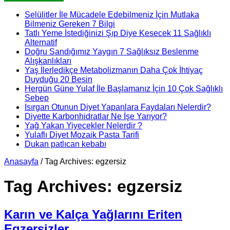
Selülitler İle Mücadele Edebilmeniz İçin Mutlaka
Bilmeniz Gereken 7 Bilgi
Tatlı Yeme İstediğinizi Şıp Diye Kesecek 11 Sağlıklı
Alternatif
Doğru Sandığımız Yaygın 7 Sağlıksız Beslenme
Alışkanlıkları
Yaş İlerledikçe Metabolizmanın Daha Çok İhtiyaç
Duyduğu 20 Besin
Hergün Güne Yulaf İle Başlamanız İçin 10 Çok Sağlıklı
Sebep
Isırgan Otunun Diyet Yapanlara Faydaları Nelerdir?
Diyette Karbonhidratlar Ne İşe Yarıyor?
Yağ Yakan Yiyecekler Nelerdir ?
Yulaflı Diyet Mozaik Pasta Tarifi
Dukan patlıcan kebabı
Anasayfa
/
Tag Archives: egzersiz
Tag Archives:
egzersiz
Karın ve Kalça Yağlarını Eriten
Egzersizler