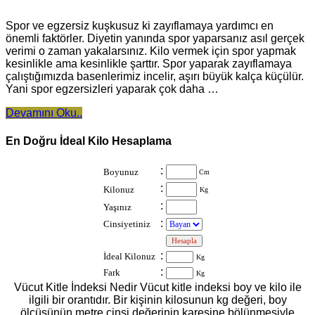
Spor ve egzersiz kuşkusuz ki zayıflamaya yardımcı en
önemli faktörler. Diyetin yanında spor yaparsanız asıl gerçek
verimi o zaman yakalarsınız. Kilo vermek için spor yapmak
kesinlikle ama kesinlikle şarttır. Spor yaparak zayıflamaya
çalıştığımızda basenlerimiz incelir, aşırı büyük kalça küçülür.
Yani spor egzersizleri yaparak çok daha …
Devamını Oku..
En Doğru İdeal Kilo Hesaplama
:
Boyunuz
Cm
:
Kilonuz
Kg
:
Yaşınız
:
Cinsiyetiniz
:
:
İdeal Kilonuz
Kg
:
Fark
Kg
Vücut Kitle İndeksi Nedir Vücut kitle indeksi boy ve kilo ile
ilgili bir orantıdır. Bir kişinin kilosunun kg değeri, boy
ölçüsünün metre cinsi değerinin karesine bölünmesiyle