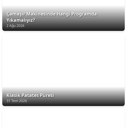
Çamaşır Makinesinde Hangi Programda
Yıkamalıyız?
2 Ağu 2026
Klasik Patates Püresi
31 Tem 2026