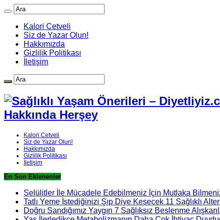
Kalori Cetveli
Siz de Yazar Olun!
Hakkımızda
Gizlilik Politikası
İletişim
Hakkında Herşey
Kalori Cetveli
Siz de Yazar Olun!
Hakkımızda
Gizlilik Politikası
İletişim
En Son Eklenenler
Selülitler İle Mücadele Edebilmeniz İçin Mutlaka Bilmeni
Tatlı Yeme İstediğinizi Şıp Diye Kesecek 11 Sağlıklı Alter
Doğru Sandığımız Yaygın 7 Sağlıksız Beslenme Alışkanlı
Yaş İlerledikçe Metabolizmanın Daha Çok İhtiyaç Duydu