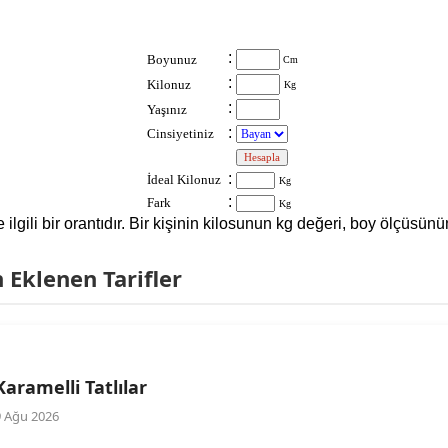
:
Boyunuz
Cm
:
Kilonuz
Kg
:
Yaşınız
:
Cinsiyetiniz
:
:
İdeal Kilonuz
Kg
:
Fark
Kg
le ilgili bir orantıdır. Bir kişinin kilosunun kg değeri, boy ölçüs
Eklenen Tarifler
Karamelli Tatlılar
9 Ağu 2026