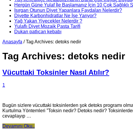
Hergün Güne Yulaf İle Başlamanız İçin 10 Çok Sağlıklı 
Isırgan Otunun Diyet Yapanlara Faydaları Nelerdir?
Diyette Karbonhidratlar Ne İşe Yarıyor?
Yağ Yakan Yiyecekler Nelerdir ?
Yulaflı Diyet Mozaik Pasta Tarifi
Dukan patlıcan kebabı
Anasayfa
/
Tag Archives: detoks nedir
Tag Archives:
detoks nedir
Vücuttaki Toksinler Nasıl Atılır?
1
Bugün sizlere vücuttaki toksinlerden şok detoks programı olma
Kurtulma Yöntemleri ”Toksin nedir? Detoks nedir? Toksinlerde
cevaplayıp …
Devamını Oku..