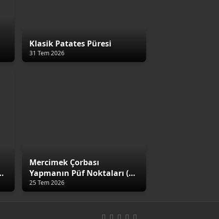
Klasik Patates Püresi
31 Tem 2026
Mercimek Çorbası
4
Yapmanın Püf Noktaları (5
Altın Kural)
25 Tem 2026