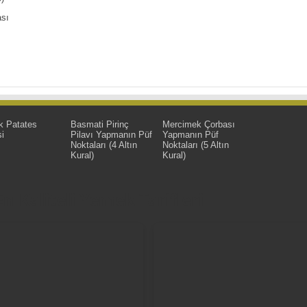
ası
k Patates
Basmati Pirinç
Mercimek Çorbası
i
Pilavı Yapmanın Püf
Yapmanın Püf
Noktaları (4 Altın
Noktaları (5 Altın
Kural)
Kural)
 Kaliteli Yemek Tarifleri