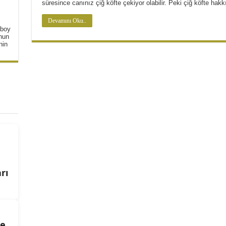
süresince canınız çiğ köfte çekiyor olabilir. Peki çiğ köfte ha
ta Tarifi
Devamını Oku..
 boy
unun
nin
rı
de