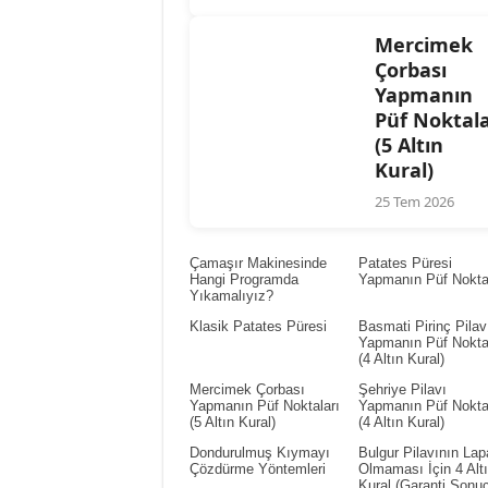
Mercimek
Çorbası
Yapmanın
Püf Noktala
(5 Altın
Kural)
25 Tem 2026
Çamaşır Makinesinde
Patates Püresi
Hangi Programda
Yapmanın Püf Noktal
Yıkamalıyız?
Klasik Patates Püresi
Basmati Pirinç Pilav
Yapmanın Püf Noktal
(4 Altın Kural)
Mercimek Çorbası
Şehriye Pilavı
Yapmanın Püf Noktaları
Yapmanın Püf Noktal
(5 Altın Kural)
(4 Altın Kural)
Dondurulmuş Kıymayı
Bulgur Pilavının Lap
Çözdürme Yöntemleri
Olmaması İçin 4 Alt
Kural (Garanti Sonuç