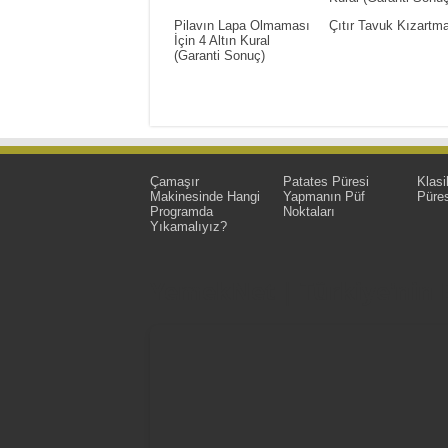
Pilavın Lapa Olmaması
Çıtır Tavuk Kızartm
İçin 4 Altın Kural
(Garanti Sonuç)
Çamaşır
Patates Püresi
Klasi
Makinesinde Hangi
Yapmanın Püf
Püres
Programda
Noktaları
Yıkamalıyız?
YemekNet | Türkiye'nin En