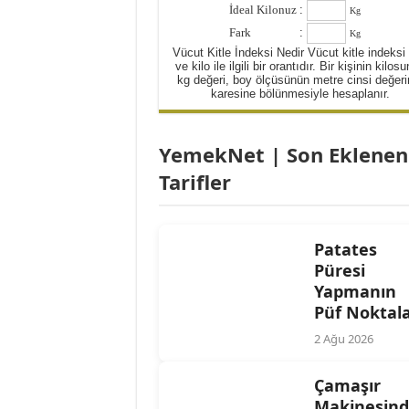
İdeal Kilonuz
:
Kg
Yulaflı Diyet Mozaik Pas
Fark
:
Kg
Dukan patlıcan kebabı
Vücut Kitle İndeksi Nedir Vücut kitle indeksi
ve kilo ile ilgili bir orantıdır. Bir kişinin kilos
kg değeri, boy ölçüsünün metre cinsi değeri
karesine bölünmesiyle hesaplanır.
YemekNet | Son Eklenen
Tarifler
Patates
Püresi
Yapmanın
Püf Noktala
2 Ağu 2026
Çamaşır
Makinesin