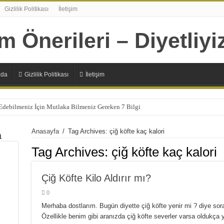
Gizlilik Politikası
İletişim
zda
Gizlilik Politikası
İletişim
 Edebilmeniz İçin Mutlaka Bilmeniz Gereken 7 Bilgi
Şıp Diye Kesecek 11 Sağlıklı Alternatif
Anasayfa
/
Tag Archives: çiğ köfte kaç kalori
a
n 7 Sağlıksız Beslenme Alışkanlıkları
Tag Archives:
çiğ köfte kaç kalori
lizmanın Daha Çok İhtiyaç Duyduğu 20 Besin
Başlamanız İçin 10 Çok Sağlıklı Sebep
Çiğ Köfte Kilo Aldırır mı?
panlara Faydaları Nelerdir?
0
 Ne İşe Yarıyor?
Merhaba dostlarım. Bugün diyette çiğ köfte yenir mi ? diye soran
Özellikle benim gibi aranızda çiğ köfte severler varsa oldukça 
lerdir ?