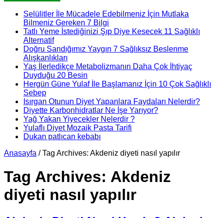
Selülitler İle Mücadele Edebilmeniz İçin Mutlaka
Bilmeniz Gereken 7 Bilgi
Tatlı Yeme İstediğinizi Şıp Diye Kesecek 11 Sağlıklı
Alternatif
Doğru Sandığımız Yaygın 7 Sağlıksız Beslenme
Alışkanlıkları
Yaş İlerledikçe Metabolizmanın Daha Çok İhtiyaç
Duyduğu 20 Besin
Hergün Güne Yulaf İle Başlamanız İçin 10 Çok Sağlıklı
Sebep
Isırgan Otunun Diyet Yapanlara Faydaları Nelerdir?
Diyette Karbonhidratlar Ne İşe Yarıyor?
Yağ Yakan Yiyecekler Nelerdir ?
Yulaflı Diyet Mozaik Pasta Tarifi
Dukan patlıcan kebabı
Anasayfa
/
Tag Archives: Akdeniz diyeti nasıl yapılır
Tag Archives:
Akdeniz
diyeti nasıl yapılır