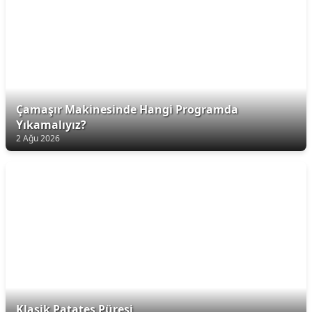
Çamaşır Makinesinde Hangi Programda
Yıkamalıyız?
2 Ağu 2026
Klasik Patates Püresi