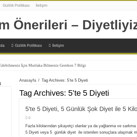
Gizlilik Politikası
İletişim
zda
Gizlilik Politikası
İletişim
 Edebilmeniz İçin Mutlaka Bilmeniz Gereken 7 Bilgi
Şıp Diye Kesecek 11 Sağlıklı Alternatif
Anasayfa
/
Tag Archives: 5’te 5 Diyeti
a
n 7 Sağlıksız Beslenme Alışkanlıkları
Tag Archives:
5’te 5 Diyeti
lizmanın Daha Çok İhtiyaç Duyduğu 20 Besin
Başlamanız İçin 10 Çok Sağlıklı Sebep
5’te 5 Diyeti, 5 Günlük Şok Diyet ile 5 Kil
panlara Faydaları Nelerdir?
0
 Ne İşe Yarıyor?
Fazla kilolarından şikayetçi olanlar ya da yağlanma ve sarkma 
5 Diyeti veya 5 günlük diyet ile istenilen sonuçlara ulaşmak 
lerdir ?