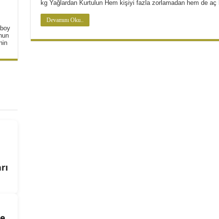
kg Yağlardan Kurtulun Hem kişiyi fazla zorlamadan hem de a
ta Tarifi
Devamını Oku..
 boy
unun
nin
rı
de