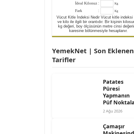
İdeal Kilonuz
:
Kg
Yulaflı Diyet Mozaik Pas
Fark
:
Kg
Dukan patlıcan kebabı
Vücut Kitle İndeksi Nedir Vücut kitle indeksi
ve kilo ile ilgili bir orantıdır. Bir kişinin kilos
kg değeri, boy ölçüsünün metre cinsi değeri
karesine bölünmesiyle hesaplanır.
YemekNet | Son Eklenen
Tarifler
Patates
Püresi
Yapmanın
Püf Noktala
2 Ağu 2026
Çamaşır
Makinesin