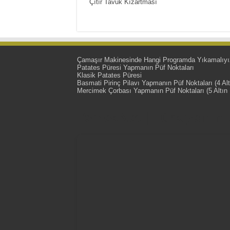
Çıtır Tavuk Kızartması
Çamaşır Makinesinde Hangi Programda Yıkamalıyı
Patates Püresi Yapmanın Püf Noktaları
Klasik Patates Püresi
Basmati Pirinç Pilavı Yapmanın Püf Noktaları (4 Alt
Mercimek Çorbası Yapmanın Püf Noktaları (5 Altın 
YemekNet | Türkiye'nin En