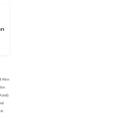
rı
 Altın
ltın
Kural)
ral
ti