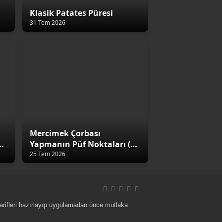
Klasik Patates Püresi
31 Tem 2026
Mercimek Çorbası
4
Yapmanın Püf Noktaları (5
Altın Kural)
25 Tem 2026
 tarifleri hazırlayıp uygulamadan önce mutlaka