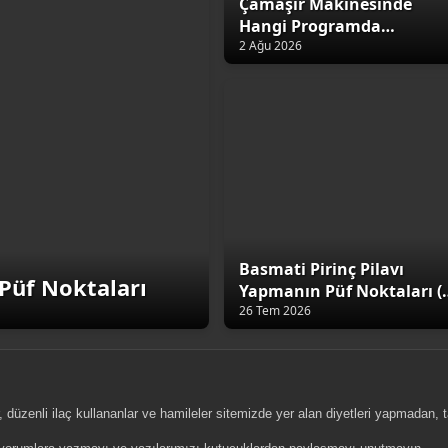
Çamaşır Makinesinde
Hangi Programda
Yıkamalıyız?
2 Ağu 2026
Basmati Pirinç Pilavı
Püf Noktaları
Yapmanın Püf Noktaları (
Altın Kural)
26 Tem 2026
, düzenli ilaç kullananlar ve hamileler sitemizde yer alan diyetleri yapmadan,