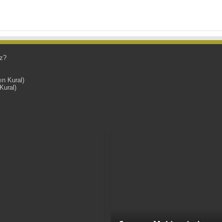
z?
ın Kural)
Kural)
 Kaliteli Yemek Tarifleri