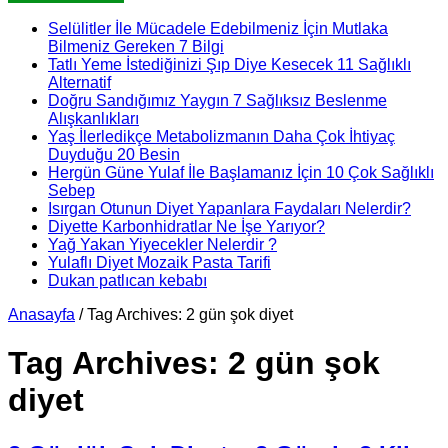
Selülitler İle Mücadele Edebilmeniz İçin Mutlaka
Bilmeniz Gereken 7 Bilgi
Tatlı Yeme İstediğinizi Şıp Diye Kesecek 11 Sağlıklı
Alternatif
Doğru Sandığımız Yaygın 7 Sağlıksız Beslenme
Alışkanlıkları
Yaş İlerledikçe Metabolizmanın Daha Çok İhtiyaç
Duyduğu 20 Besin
Hergün Güne Yulaf İle Başlamanız İçin 10 Çok Sağlıklı
Sebep
Isırgan Otunun Diyet Yapanlara Faydaları Nelerdir?
Diyette Karbonhidratlar Ne İşe Yarıyor?
Yağ Yakan Yiyecekler Nelerdir ?
Yulaflı Diyet Mozaik Pasta Tarifi
Dukan patlıcan kebabı
Anasayfa
/
Tag Archives: 2 gün şok diyet
Tag Archives:
2 gün şok
diyet