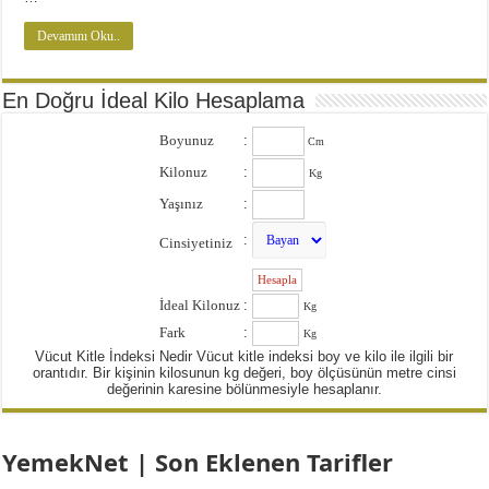
Devamını Oku..
En Doğru İdeal Kilo Hesaplama
Boyunuz
:
Cm
Kilonuz
:
Kg
Yaşınız
:
:
Cinsiyetiniz
:
İdeal Kilonuz
:
Kg
Fark
:
Kg
Vücut Kitle İndeksi Nedir Vücut kitle indeksi boy ve kilo ile ilgili bir
orantıdır. Bir kişinin kilosunun kg değeri, boy ölçüsünün metre cinsi
değerinin karesine bölünmesiyle hesaplanır.
YemekNet | Son Eklenen Tarifler