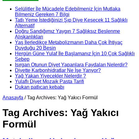
Selülitler İle Mücadele Edebilmeniz İçin Mutlaka
Bilmeniz Gereken 7 Bilgi
Tatlı Yeme İstediğinizi Şıp Diye Kesecek 11 Sağlıklı
Alternatif
Doğru Sandığımız Yaygın 7 Sağlıksız Beslenme
Alışkanlıkları
Yaş İlerledikçe Metabolizmanın Daha Çok İhtiyaç
Duyduğu 20 Besin
Hergün Güne Yulaf İle Başlamanız İçin 10 Çok Sağlıklı
Sebep
Isırgan Otunun Diyet Yapanlara Faydaları Nelerdir?
Diyette Karbonhidratlar Ne İşe Yarıyor?
Yağ Yakan Yiyecekler Nelerdir ?
Yulaflı Diyet Mozaik Pasta Tarifi
Dukan patlıcan kebabı
Anasayfa
/
Tag Archives: Yağ Yakıcı Formül
Tag Archives:
Yağ Yakıcı
Formül