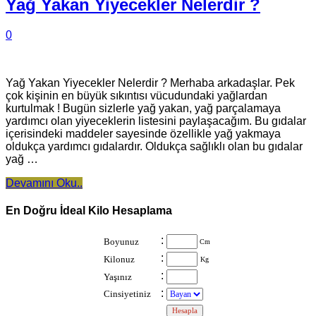
Yağ Yakan Yiyecekler Nelerdir ?
0
Yağ Yakan Yiyecekler Nelerdir ? Merhaba arkadaşlar. Pek
çok kişinin en büyük sıkıntısı vücudundaki yağlardan
kurtulmak ! Bugün sizlerle yağ yakan, yağ parçalamaya
yardımcı olan yiyeceklerin listesini paylaşacağım. Bu gıdalar
içerisindeki maddeler sayesinde özellikle yağ yakmaya
oldukça yardımcı gıdalardır. Oldukça sağlıklı olan bu gıdalar
yağ …
Devamını Oku..
En Doğru İdeal Kilo Hesaplama
:
Boyunuz
Cm
:
Kilonuz
Kg
:
Yaşınız
:
Cinsiyetiniz
: