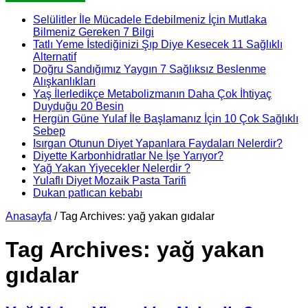
Selülitler İle Mücadele Edebilmeniz İçin Mutlaka
Bilmeniz Gereken 7 Bilgi
Tatlı Yeme İstediğinizi Şıp Diye Kesecek 11 Sağlıklı
Alternatif
Doğru Sandığımız Yaygın 7 Sağlıksız Beslenme
Alışkanlıkları
Yaş İlerledikçe Metabolizmanın Daha Çok İhtiyaç
Duyduğu 20 Besin
Hergün Güne Yulaf İle Başlamanız İçin 10 Çok Sağlıklı
Sebep
Isırgan Otunun Diyet Yapanlara Faydaları Nelerdir?
Diyette Karbonhidratlar Ne İşe Yarıyor?
Yağ Yakan Yiyecekler Nelerdir ?
Yulaflı Diyet Mozaik Pasta Tarifi
Dukan patlıcan kebabı
Anasayfa
/
Tag Archives: yağ yakan gıdalar
Tag Archives:
yağ yakan
gıdalar