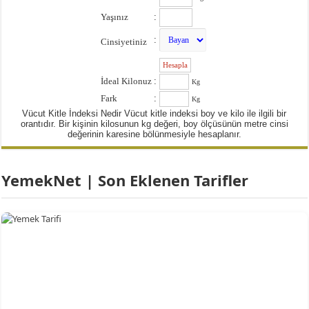
Yaşınız
:
:
Cinsiyetiniz
:
İdeal Kilonuz
:
Kg
Fark
:
Kg
Vücut Kitle İndeksi Nedir Vücut kitle indeksi boy ve kilo ile ilgili bir
orantıdır. Bir kişinin kilosunun kg değeri, boy ölçüsünün metre cinsi
değerinin karesine bölünmesiyle hesaplanır.
YemekNet | Son Eklenen Tarifler