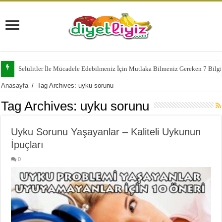
Selülitler İle Mücadele Edebilmeniz İçin Mutlaka Bilmeniz Gereken 7 Bilg
Anasayfa
/
Tag Archives: uyku sorunu
Tag Archives:
uyku sorunu
Uyku Sorunu Yaşayanlar – Kaliteli Uykunun
İpuçları
0