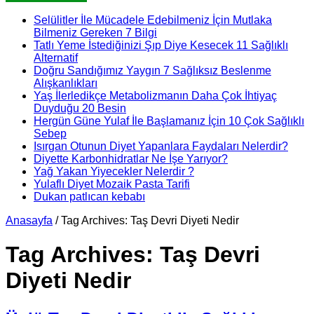
Selülitler İle Mücadele Edebilmeniz İçin Mutlaka
Bilmeniz Gereken 7 Bilgi
Tatlı Yeme İstediğinizi Şıp Diye Kesecek 11 Sağlıklı
Alternatif
Doğru Sandığımız Yaygın 7 Sağlıksız Beslenme
Alışkanlıkları
Yaş İlerledikçe Metabolizmanın Daha Çok İhtiyaç
Duyduğu 20 Besin
Hergün Güne Yulaf İle Başlamanız İçin 10 Çok Sağlıklı
Sebep
Isırgan Otunun Diyet Yapanlara Faydaları Nelerdir?
Diyette Karbonhidratlar Ne İşe Yarıyor?
Yağ Yakan Yiyecekler Nelerdir ?
Yulaflı Diyet Mozaik Pasta Tarifi
Dukan patlıcan kebabı
Anasayfa
/
Tag Archives: Taş Devri Diyeti Nedir
Tag Archives:
Taş Devri
Diyeti Nedir