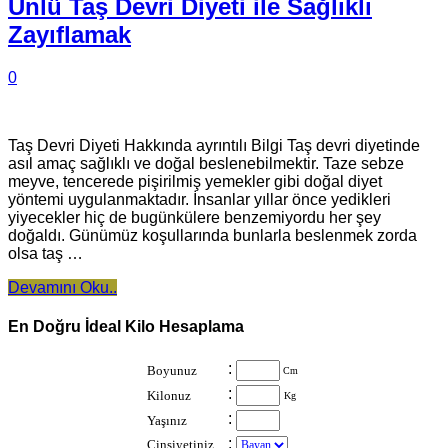
Ünlü Taş Devri Diyeti ile Sağlıklı
Zayıflamak
0
Taş Devri Diyeti Hakkında ayrıntılı Bilgi Taş devri diyetinde
asıl amaç sağlıklı ve doğal beslenebilmektir. Taze sebze
meyve, tencerede pişirilmiş yemekler gibi doğal diyet
yöntemi uygulanmaktadır. İnsanlar yıllar önce yedikleri
yiyecekler hiç de bugünkülere benzemiyordu her şey
doğaldı. Günümüz koşullarında bunlarla beslenmek zorda
olsa taş …
Devamını Oku..
En Doğru İdeal Kilo Hesaplama
:
Boyunuz
Cm
:
Kilonuz
Kg
:
Yaşınız
:
Cinsiyetiniz