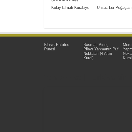
Kolay Elmalı Kurabiye
Unsuz Lor Poğaçası
Klasik Patates
Basmati Pirinç
Merc
Püresi
Pilavı Yapmanın Püf
Yapm
Noktaları (4 Altın
Nokta
Kural)
Kural
YemekNet | Türkiye'nin En