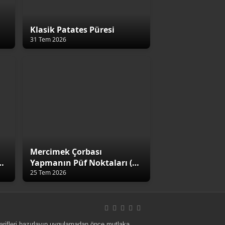
Klasik Patates Püresi
31 Tem 2026
Mercimek Çorbası
4
Yapmanın Püf Noktaları (5
Altın Kural)
25 Tem 2026
 tarifleri hazırlayıp uygulamadan önce mutlaka