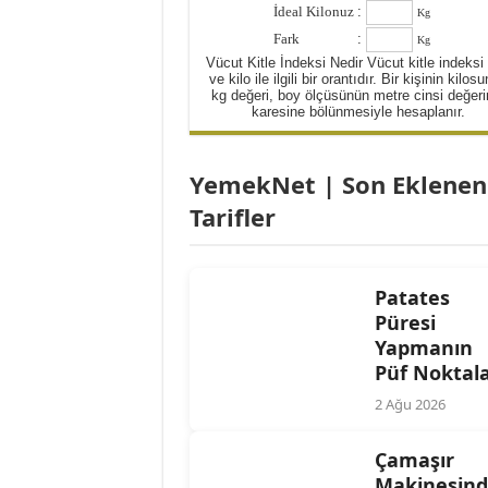
İdeal Kilonuz
:
Kg
Yulaflı Diyet Mozaik Pas
Fark
:
Kg
Dukan patlıcan kebabı
Vücut Kitle İndeksi Nedir Vücut kitle indeksi
ve kilo ile ilgili bir orantıdır. Bir kişinin kilos
kg değeri, boy ölçüsünün metre cinsi değeri
karesine bölünmesiyle hesaplanır.
YemekNet | Son Eklenen
Tarifler
Patates
Püresi
Yapmanın
Püf Noktala
2 Ağu 2026
Çamaşır
Makinesin