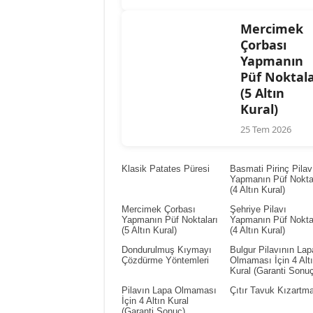
Mercimek
Çorbası
Yapmanın
Püf Noktala
(5 Altın
Kural)
25 Tem 2026
Klasik Patates Püresi
Basmati Pirinç Pilav
Yapmanın Püf Noktal
(4 Altın Kural)
Mercimek Çorbası
Şehriye Pilavı
Yapmanın Püf Noktaları
Yapmanın Püf Noktal
(5 Altın Kural)
(4 Altın Kural)
Dondurulmuş Kıymayı
Bulgur Pilavının Lap
Çözdürme Yöntemleri
Olmaması İçin 4 Alt
Kural (Garanti Sonuç
Pilavın Lapa Olmaması
Çıtır Tavuk Kızartm
İçin 4 Altın Kural
(Garanti Sonuç)