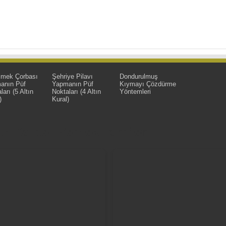
imek Çorbası
Şehriye Pilavı
Dondurulmuş
anın Püf
Yapmanın Püf
Kıymayı Çözdürme
ları (5 Altın
Noktaları (4 Altın
Yöntemleri
)
Kural)
 Kaliteli Yemek Tarifleri