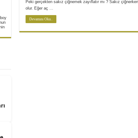
Peki gerçekten sakız çiğnemek zayıflatır mı ? Sakız çiğnerken
ta Tarifi
olur. Eğer aç …
 boy
Devamını Oku..
unun
nin
rı
de