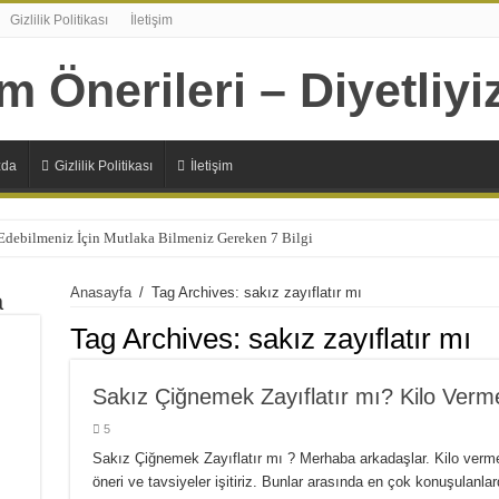
Gizlilik Politikası
İletişim
zda
Gizlilik Politikası
İletişim
 Edebilmeniz İçin Mutlaka Bilmeniz Gereken 7 Bilgi
Şıp Diye Kesecek 11 Sağlıklı Alternatif
Anasayfa
/
Tag Archives: sakız zayıflatır mı
a
n 7 Sağlıksız Beslenme Alışkanlıkları
Tag Archives:
sakız zayıflatır mı
lizmanın Daha Çok İhtiyaç Duyduğu 20 Besin
Başlamanız İçin 10 Çok Sağlıklı Sebep
Sakız Çiğnemek Zayıflatır mı? Kilo Verme
panlara Faydaları Nelerdir?
5
 Ne İşe Yarıyor?
Sakız Çiğnemek Zayıflatır mı ? Merhaba arkadaşlar. Kilo verm
öneri ve tavsiyeler işitiriz. Bunlar arasında en çok konuşulanlar
lerdir ?