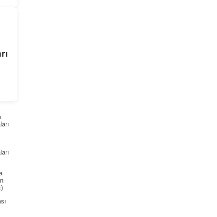
rı
ı
arı
arı
a
ın
)
ası