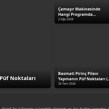
Çamaşır Makinesinde
Hangi Programda
Yıkamalıyız?
2 Ağu 2026
Basmati Pirinç Pilavı
Püf Noktaları
Yapmanın Püf Noktaları (
Altın Kural)
26 Tem 2026
, düzenli ilaç kullananlar ve hamileler sitemizde yer alan diyetleri yapmadan,