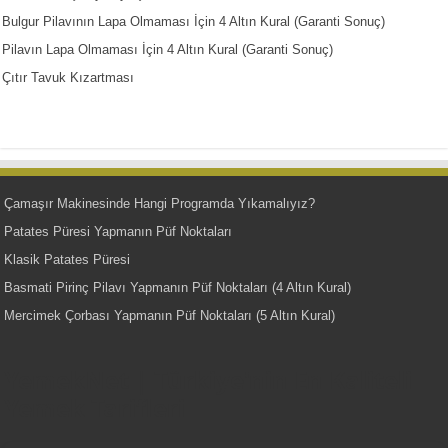
Bulgur Pilavının Lapa Olmaması İçin 4 Altın Kural (Garanti Sonuç)
Pilavın Lapa Olmaması İçin 4 Altın Kural (Garanti Sonuç)
Çıtır Tavuk Kızartması
Çamaşır Makinesinde Hangi Programda Yıkamalıyız?
Patates Püresi Yapmanın Püf Noktaları
Klasik Patates Püresi
Basmati Pirinç Pilavı Yapmanın Püf Noktaları (4 Altın Kural)
Mercimek Çorbası Yapmanın Püf Noktaları (5 Altın Kural)
YemekNet | Türkiye'nin En Kaliteli
Yemek Tarifleri