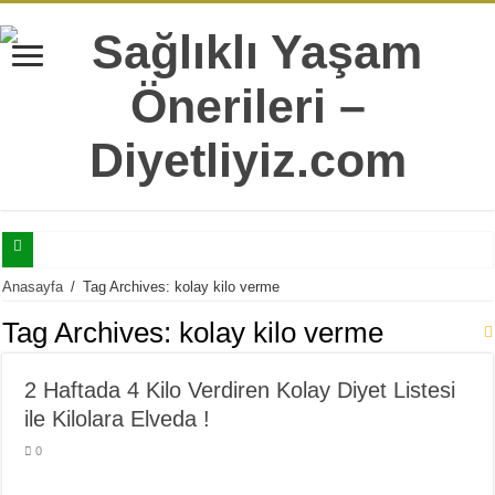
Selülitler İle Mücadele Edebilmeniz İçin Mutlaka Bilmeniz Gereken 7 Bilgi
Anasayfa
/
Tag Archives: kolay kilo verme
Tatlı Yeme İstediğinizi Şıp Diye Kesecek 11 Sağlıklı Alternatif
Tag Archives:
kolay kilo verme
Doğru Sandığımız Yaygın 7 Sağlıksız Beslenme Alışkanlıkları
2 Haftada 4 Kilo Verdiren Kolay Diyet Listesi
Yaş İlerledikçe Metabolizmanın Daha Çok İhtiyaç Duyduğu 20 Besin
ile Kilolara Elveda !
Hergün Güne Yulaf İle Başlamanız İçin 10 Çok Sağlıklı Sebep
0
Isırgan Otunun Diyet Yapanlara Faydaları Nelerdir?