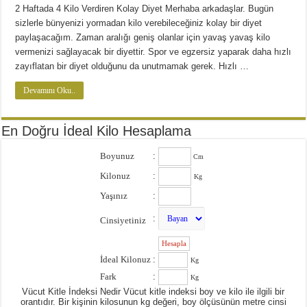
Diyette Karbonhidratlar Ne İşe Yarıyor?
2 Haftada 4 Kilo Verdiren Kolay Diyet Merhaba arkadaşlar. Bugün
Yağ Yakan Yiyecekler Nelerdir ?
sizlerle bünyenizi yormadan kilo verebileceğiniz kolay bir diyet
paylaşacağım. Zaman aralığı geniş olanlar için yavaş yavaş kilo
Yulaflı Diyet Mozaik Pasta Tarifi
vermenizi sağlayacak bir diyettir. Spor ve egzersiz yaparak daha hızlı
zayıflatan bir diyet olduğunu da unutmamak gerek. Hızlı …
Dukan patlıcan kebabı
Devamını Oku..
En Doğru İdeal Kilo Hesaplama
Boyunuz
:
Cm
Kilonuz
:
Kg
Yaşınız
:
:
Cinsiyetiniz
:
İdeal Kilonuz
:
Kg
Fark
:
Kg
Vücut Kitle İndeksi Nedir Vücut kitle indeksi boy ve kilo ile ilgili bir
orantıdır. Bir kişinin kilosunun kg değeri, boy ölçüsünün metre cinsi