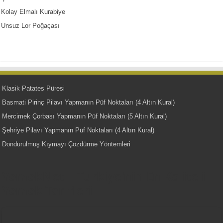
Kolay Elmalı Kurabiye
Unsuz Lor Poğaçası
Klasik Patates Püresi
Basmati Pirinç Pilavı Yapmanın Püf Noktaları (4 Altın Kural)
Mercimek Çorbası Yapmanın Püf Noktaları (5 Altın Kural)
Şehriye Pilavı Yapmanın Püf Noktaları (4 Altın Kural)
Dondurulmuş Kıymayı Çözdürme Yöntemleri
YemekNet | Türkiye'nin En Kaliteli
Yemek Tarifleri