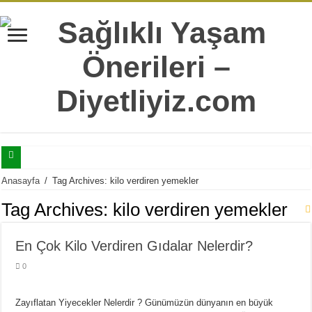
Selülitler İle Mücadele Edebilmeniz İçin Mutlaka Bilmeniz Gereken 7 Bilgi
Anasayfa
/
Tag Archives: kilo verdiren yemekler
Tatlı Yeme İstediğinizi Şıp Diye Kesecek 11 Sağlıklı Alternatif
Tag Archives:
kilo verdiren yemekler
Doğru Sandığımız Yaygın 7 Sağlıksız Beslenme Alışkanlıkları
En Çok Kilo Verdiren Gıdalar Nelerdir?
Yaş İlerledikçe Metabolizmanın Daha Çok İhtiyaç Duyduğu 20 Besin
0
Hergün Güne Yulaf İle Başlamanız İçin 10 Çok Sağlıklı Sebep
Isırgan Otunun Diyet Yapanlara Faydaları Nelerdir?
Zayıflatan Yiyecekler Nelerdir ? Günümüzün dünyanın en büyük