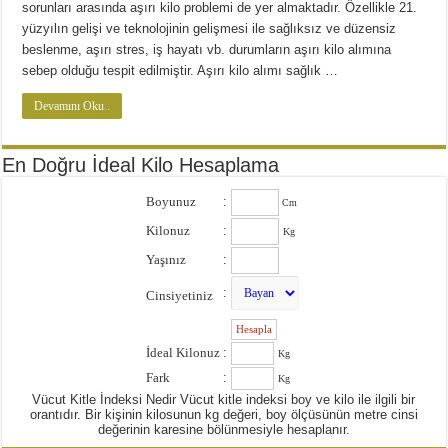
Diyette Karbonhidratlar Ne İşe Yarıyor?
sorunları arasında aşırı kilo problemi de yer almaktadır. Özellikle 21.
yüzyılın gelişi ve teknolojinin gelişmesi ile sağlıksız ve düzensiz
Yağ Yakan Yiyecekler Nelerdir ?
beslenme, aşırı stres, iş hayatı vb. durumların aşırı kilo alımına
Yulaflı Diyet Mozaik Pasta Tarifi
sebep olduğu tespit edilmiştir. Aşırı kilo alımı sağlık …
Dukan patlıcan kebabı
Devamını Oku..
En Doğru İdeal Kilo Hesaplama
Boyunuz
:
Cm
Kilonuz
:
Kg
Yaşınız
:
:
Cinsiyetiniz
:
İdeal Kilonuz
:
Kg
Fark
:
Kg
Vücut Kitle İndeksi Nedir Vücut kitle indeksi boy ve kilo ile ilgili bir
orantıdır. Bir kişinin kilosunun kg değeri, boy ölçüsünün metre cinsi
değerinin karesine bölünmesiyle hesaplanır.