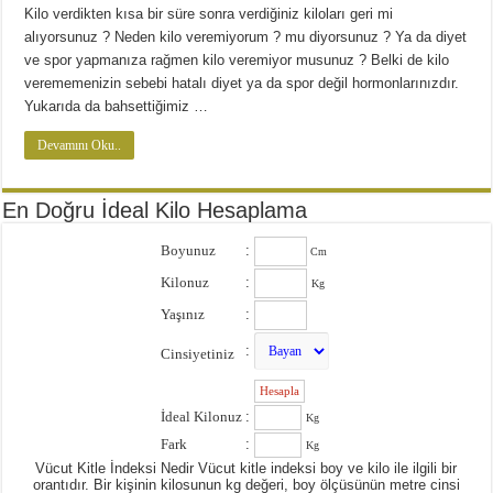
Diyette Karbonhidratlar Ne İşe Yarıyor?
Kilo verdikten kısa bir süre sonra verdiğiniz kiloları geri mi
Yağ Yakan Yiyecekler Nelerdir ?
alıyorsunuz ? Neden kilo veremiyorum ? mu diyorsunuz ? Ya da diyet
ve spor yapmanıza rağmen kilo veremiyor musunuz ? Belki de kilo
Yulaflı Diyet Mozaik Pasta Tarifi
verememenizin sebebi hatalı diyet ya da spor değil hormonlarınızdır.
Yukarıda da bahsettiğimiz …
Dukan patlıcan kebabı
Devamını Oku..
En Doğru İdeal Kilo Hesaplama
Boyunuz
:
Cm
Kilonuz
:
Kg
Yaşınız
:
:
Cinsiyetiniz
:
İdeal Kilonuz
:
Kg
Fark
:
Kg
Vücut Kitle İndeksi Nedir Vücut kitle indeksi boy ve kilo ile ilgili bir
orantıdır. Bir kişinin kilosunun kg değeri, boy ölçüsünün metre cinsi