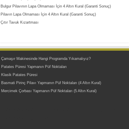
Bulgur Pilavının Lapa Olmaması İçin 4 Altın Kural (Garanti Sonuç)
Pilavın Lapa Olmaması İçin 4 Altın Kural (Garanti Sonuç)
Çıtır Tavuk Kızartması
Çamaşır Makinesinde Hangi Programda Yıkamalıyız?
Patates Püresi Yapmanın Püf Noktaları
Klasik Patates Püresi
Basmati Pirinç Pilavı Yapmanın Püf Noktaları (4 Altın Kural)
Mercimek Çorbası Yapmanın Püf Noktaları (5 Altın Kural)
YemekNet | Türkiye'nin En Kaliteli
Yemek Tarifleri