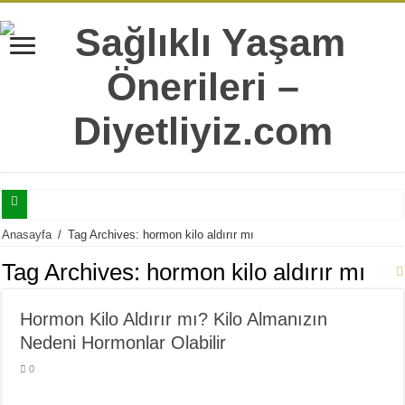
Selülitler İle Mücadele Edebilmeniz İçin Mutlaka Bilmeniz Gereken 7 Bilgi
Anasayfa
/
Tag Archives: hormon kilo aldırır mı
Tatlı Yeme İstediğinizi Şıp Diye Kesecek 11 Sağlıklı Alternatif
Tag Archives:
hormon kilo aldırır mı
Doğru Sandığımız Yaygın 7 Sağlıksız Beslenme Alışkanlıkları
Hormon Kilo Aldırır mı? Kilo Almanızın
Yaş İlerledikçe Metabolizmanın Daha Çok İhtiyaç Duyduğu 20 Besin
Nedeni Hormonlar Olabilir
Hergün Güne Yulaf İle Başlamanız İçin 10 Çok Sağlıklı Sebep
0
Isırgan Otunun Diyet Yapanlara Faydaları Nelerdir?