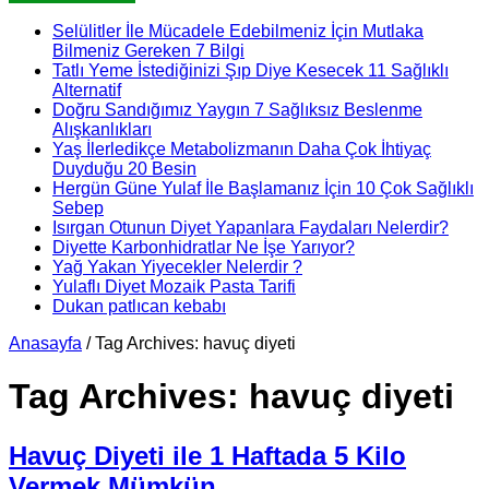
Selülitler İle Mücadele Edebilmeniz İçin Mutlaka
Bilmeniz Gereken 7 Bilgi
Tatlı Yeme İstediğinizi Şıp Diye Kesecek 11 Sağlıklı
Alternatif
Doğru Sandığımız Yaygın 7 Sağlıksız Beslenme
Alışkanlıkları
Yaş İlerledikçe Metabolizmanın Daha Çok İhtiyaç
Duyduğu 20 Besin
Hergün Güne Yulaf İle Başlamanız İçin 10 Çok Sağlıklı
Sebep
Isırgan Otunun Diyet Yapanlara Faydaları Nelerdir?
Diyette Karbonhidratlar Ne İşe Yarıyor?
Yağ Yakan Yiyecekler Nelerdir ?
Yulaflı Diyet Mozaik Pasta Tarifi
Dukan patlıcan kebabı
Anasayfa
/
Tag Archives: havuç diyeti
Tag Archives:
havuç diyeti
Havuç Diyeti ile 1 Haftada 5 Kilo
Vermek Mümkün