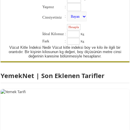
Yaşınız
:
:
Cinsiyetiniz
:
İdeal Kilonuz
:
Kg
Fark
:
Kg
Vücut Kitle İndeksi Nedir Vücut kitle indeksi boy ve kilo ile ilgili bir
orantıdır. Bir kişinin kilosunun kg değeri, boy ölçüsünün metre cinsi
değerinin karesine bölünmesiyle hesaplanır.
YemekNet | Son Eklenen Tarifler