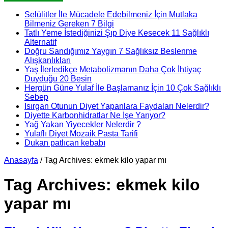
Selülitler İle Mücadele Edebilmeniz İçin Mutlaka
Bilmeniz Gereken 7 Bilgi
Tatlı Yeme İstediğinizi Şıp Diye Kesecek 11 Sağlıklı
Alternatif
Doğru Sandığımız Yaygın 7 Sağlıksız Beslenme
Alışkanlıkları
Yaş İlerledikçe Metabolizmanın Daha Çok İhtiyaç
Duyduğu 20 Besin
Hergün Güne Yulaf İle Başlamanız İçin 10 Çok Sağlıklı
Sebep
Isırgan Otunun Diyet Yapanlara Faydaları Nelerdir?
Diyette Karbonhidratlar Ne İşe Yarıyor?
Yağ Yakan Yiyecekler Nelerdir ?
Yulaflı Diyet Mozaik Pasta Tarifi
Dukan patlıcan kebabı
Anasayfa
/
Tag Archives: ekmek kilo yapar mı
Tag Archives:
ekmek kilo
yapar mı