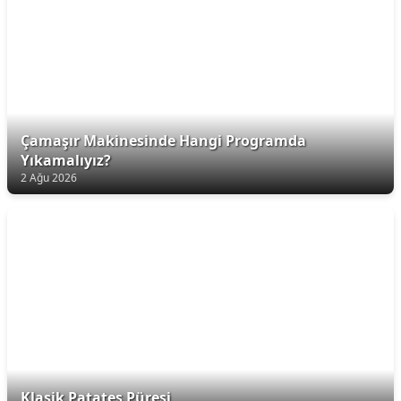
Çamaşır Makinesinde Hangi Programda
Yıkamalıyız?
2 Ağu 2026
Klasik Patates Püresi