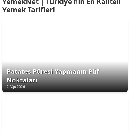
YemekNet | Türkiye'nin En Kaliteli
Yemek Tarifleri
Patates Püresi Yapmanın Püf
Noktaları
2 Ağu 2026