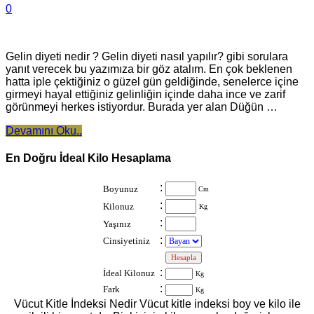
0
Gelin diyeti nedir ? Gelin diyeti nasıl yapılır? gibi sorulara
yanıt verecek bu yazımıza bir göz atalım. En çok beklenen
hatta iple çektiğiniz o güzel gün geldiğinde, senelerce içine
girmeyi hayal ettiğiniz gelinliğin içinde daha ince ve zarif
görünmeyi herkes istiyordur. Burada yer alan Düğün …
Devamını Oku..
En Doğru İdeal Kilo Hesaplama
:
Boyunuz
Cm
:
Kilonuz
Kg
:
Yaşınız
:
Cinsiyetiniz
:
:
İdeal Kilonuz
Kg
:
Fark
Kg
Vücut Kitle İndeksi Nedir Vücut kitle indeksi boy ve kilo ile