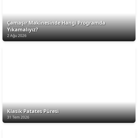
Çamaşır Makinesinde Hangi Programda
Yıkamalıyız?
2 Ağu 2026
Klasik Patates Püresi
31 Tem 2026