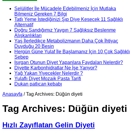
Selülitler İle Mücadele Edebilmeniz İçin Mutlaka
Bilmeniz Gereken 7 Bilgi
Tatlı Yeme İstediğinizi Şıp Diye Kesecek 11 Sağlıklı
Alternatif
Doğru Sandığımız Yaygın 7 Sağlıksız Beslenme
Alışkanlıkları
Yaş İlerledikçe Metabolizmanın Daha Çok İhtiyaç
Duyduğu 20 Besin
Hergün Güne Yulaf İle Başlamanız İçin 10 Çok Sağlıklı
Sebep
Isırgan Otunun Diyet Yapanlara Faydaları Nelerdir?
Diyette Karbonhidratlar Ne İşe Yarıyor?
Yağ Yakan Yiyecekler Nelerdir ?
Yulaflı Diyet Mozaik Pasta Tarifi
Dukan patlıcan kebabı
Anasayfa
/
Tag Archives: Düğün diyeti
Tag Archives:
Düğün diyeti
Hızlı Zayıflatan Gelin Diyeti