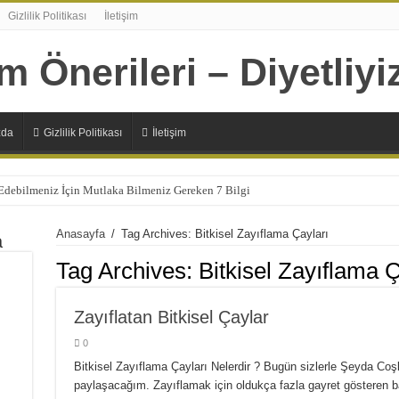
Gizlilik Politikası
İletişim
zda
Gizlilik Politikası
İletişim
 Edebilmeniz İçin Mutlaka Bilmeniz Gereken 7 Bilgi
Şıp Diye Kesecek 11 Sağlıklı Alternatif
Anasayfa
/
Tag Archives: Bitkisel Zayıflama Çayları
a
n 7 Sağlıksız Beslenme Alışkanlıkları
Tag Archives:
Bitkisel Zayıflama Ç
lizmanın Daha Çok İhtiyaç Duyduğu 20 Besin
Başlamanız İçin 10 Çok Sağlıklı Sebep
Zayıflatan Bitkisel Çaylar
panlara Faydaları Nelerdir?
0
 Ne İşe Yarıyor?
Bitkisel Zayıflama Çayları Nelerdir ? Bugün sizlerle Şeyda Coş
paylaşacağım. Zayıflamak için oldukça fazla gayret gösteren baya
lerdir ?