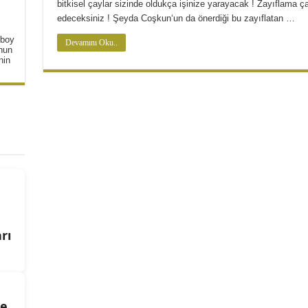
bitkisel çaylar sizinde oldukça işinize yarayacak ! Zayıflama 
ta Tarifi
edeceksiniz ! Şeyda Coşkun‘un da önerdiği bu zayıflatan …
 boy
Devamını Oku..
unun
nin
rı
de