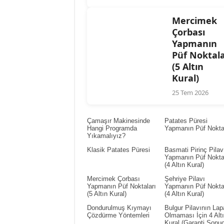
Mercimek
Çorbası
Yapmanın
Püf Noktala
(5 Altın
Kural)
25 Tem 2026
Çamaşır Makinesinde
Patates Püresi
Hangi Programda
Yapmanın Püf Noktal
Yıkamalıyız?
Klasik Patates Püresi
Basmati Pirinç Pilav
Yapmanın Püf Noktal
(4 Altın Kural)
Mercimek Çorbası
Şehriye Pilavı
Yapmanın Püf Noktaları
Yapmanın Püf Noktal
(5 Altın Kural)
(4 Altın Kural)
Dondurulmuş Kıymayı
Bulgur Pilavının Lap
Çözdürme Yöntemleri
Olmaması İçin 4 Alt
Kural (Garanti Sonuç