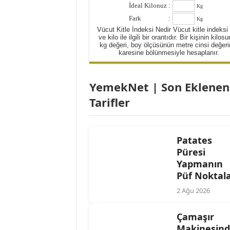
İdeal Kilonuz
:
Kg
Yulaflı Diyet Mozaik Pas
Fark
:
Kg
Dukan patlıcan kebabı
Vücut Kitle İndeksi Nedir Vücut kitle indeksi
ve kilo ile ilgili bir orantıdır. Bir kişinin kilos
kg değeri, boy ölçüsünün metre cinsi değeri
karesine bölünmesiyle hesaplanır.
YemekNet | Son Eklenen
Tarifler
Patates
Püresi
Yapmanın
Püf Noktala
2 Ağu 2026
Çamaşır
Makinesin