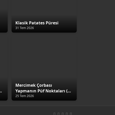
Klasik Patates Püresi
31 Tem 2026
Mercimek Çorbası
4
Yapmanın Püf Noktaları (5
Altın Kural)
25 Tem 2026