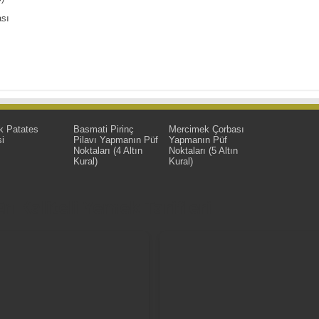
ası
k Patates
Basmati Pirinç
Mercimek Çorbası
i
Pilavı Yapmanın Püf
Yapmanın Püf
Noktaları (4 Altın
Noktaları (5 Altın
Kural)
Kural)
 Kaliteli Yemek Tarifleri