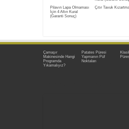
Pilavın Lapa Olmaması
Çıtır Tavuk Kızartm
İçin 4 Altın Kural
(Garanti Sonuç)
Çamaşır
Patates Püresi
Klasi
Makinesinde Hangi
Yapmanın Püf
Püres
Programda
Noktaları
Yıkamalıyız?
YemekNet | Türkiye'nin En