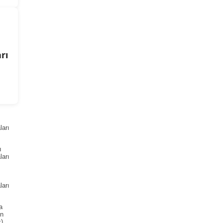
rı
arı
ı
arı
arı
a
ın
)