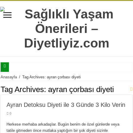
Selülitler İle Mücadele Edebilmeniz İçin Mutlaka Bilmeniz Gereken 7 Bilgi
Anasayfa
/
Tag Archives: ayran çorbası diyeti
Tatlı Yeme İstediğinizi Şıp Diye Kesecek 11 Sağlıklı Alternatif
Tag Archives:
ayran çorbası diyeti
Doğru Sandığımız Yaygın 7 Sağlıksız Beslenme Alışkanlıkları
Ayran Detoksu Diyeti ile 3 Günde 3 Kilo Verin
Yaş İlerledikçe Metabolizmanın Daha Çok İhtiyaç Duyduğu 20 Besin
0
Hergün Güne Yulaf İle Başlamanız İçin 10 Çok Sağlıklı Sebep
Isırgan Otunun Diyet Yapanlara Faydaları Nelerdir?
Herkese merhaba arkadaşlar. Bugün benim de özel günlerde veya
tatile gitmeden önce mutlaka yaptığım bir şok diyeti sizinle