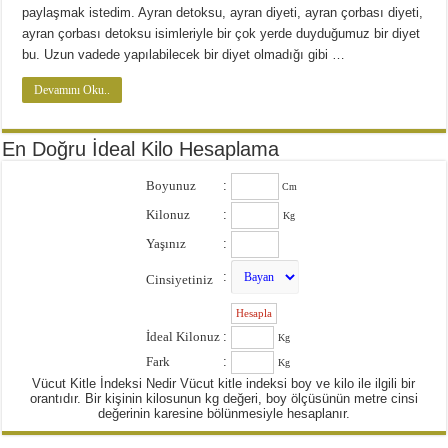
Diyette Karbonhidratlar Ne İşe Yarıyor?
paylaşmak istedim. Ayran detoksu, ayran diyeti, ayran çorbası diyeti,
Yağ Yakan Yiyecekler Nelerdir ?
ayran çorbası detoksu isimleriyle bir çok yerde duyduğumuz bir diyet
bu. Uzun vadede yapılabilecek bir diyet olmadığı gibi …
Yulaflı Diyet Mozaik Pasta Tarifi
Devamını Oku..
Dukan patlıcan kebabı
En Doğru İdeal Kilo Hesaplama
Boyunuz
:
Cm
Kilonuz
:
Kg
Yaşınız
:
:
Cinsiyetiniz
:
İdeal Kilonuz
:
Kg
Fark
:
Kg
Vücut Kitle İndeksi Nedir Vücut kitle indeksi boy ve kilo ile ilgili bir
orantıdır. Bir kişinin kilosunun kg değeri, boy ölçüsünün metre cinsi
değerinin karesine bölünmesiyle hesaplanır.