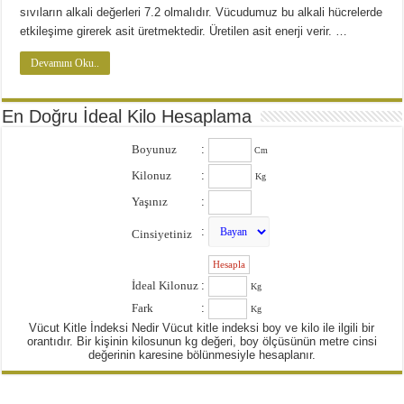
sıvıların alkali değerleri 7.2 olmalıdır. Vücudumuz bu alkali hücrelerde
etkileşime girerek asit üretmektedir. Üretilen asit enerji verir. …
Devamını Oku..
En Doğru İdeal Kilo Hesaplama
Boyunuz
:
Cm
Kilonuz
:
Kg
Yaşınız
:
:
Cinsiyetiniz
:
İdeal Kilonuz
:
Kg
Fark
:
Kg
Vücut Kitle İndeksi Nedir Vücut kitle indeksi boy ve kilo ile ilgili bir
orantıdır. Bir kişinin kilosunun kg değeri, boy ölçüsünün metre cinsi
değerinin karesine bölünmesiyle hesaplanır.