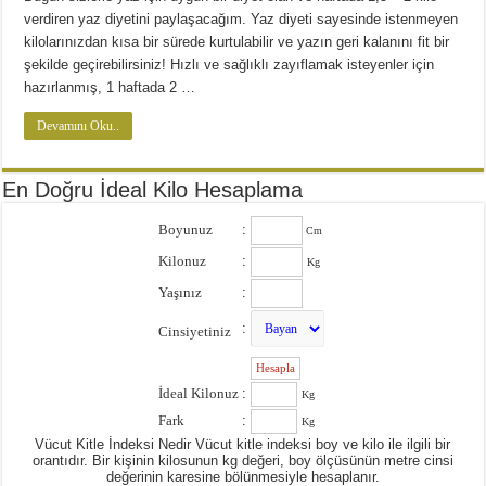
Diyette Karbonhidratlar Ne İşe Yarıyor?
verdiren yaz diyetini paylaşacağım. Yaz diyeti sayesinde istenmeyen
Yağ Yakan Yiyecekler Nelerdir ?
kilolarınızdan kısa bir sürede kurtulabilir ve yazın geri kalanını fit bir
şekilde geçirebilirsiniz! Hızlı ve sağlıklı zayıflamak isteyenler için
Yulaflı Diyet Mozaik Pasta Tarifi
hazırlanmış, 1 haftada 2 …
Dukan patlıcan kebabı
Devamını Oku..
En Doğru İdeal Kilo Hesaplama
Boyunuz
:
Cm
Kilonuz
:
Kg
Yaşınız
:
:
Cinsiyetiniz
:
İdeal Kilonuz
:
Kg
Fark
:
Kg
Vücut Kitle İndeksi Nedir Vücut kitle indeksi boy ve kilo ile ilgili bir
orantıdır. Bir kişinin kilosunun kg değeri, boy ölçüsünün metre cinsi
değerinin karesine bölünmesiyle hesaplanır.