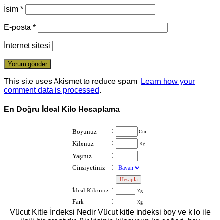
İsim
*
E-posta
*
İnternet sitesi
This site uses Akismet to reduce spam.
Learn how your
comment data is processed
.
En Doğru İdeal Kilo Hesaplama
:
Boyunuz
Cm
:
Kilonuz
Kg
:
Yaşınız
:
Cinsiyetiniz
:
:
İdeal Kilonuz
Kg
:
Fark
Kg
Vücut Kitle İndeksi Nedir Vücut kitle indeksi boy ve kilo ile