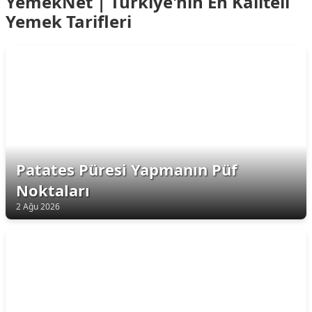
YemekNet | Türkiye'nin En Kaliteli
Yemek Tarifleri
Patates Püresi Yapmanın Püf
Noktaları
2 Ağu 2026