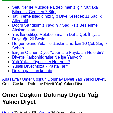
Selülitler İle Mücadele Edebilmeniz İçin Mutlaka
Bilmeniz Gereken 7 Bilgi
Tatlı Yeme İstediğinizi Şıp Diye Kesecek 11 Sağlıklı
Alternatif
Doğru Sandığımız Yaygın 7 Sağlıksız Beslenme
Alışkanlıkları
Yaş İlerledikçe Metabolizmanın Daha Çok İhtiyaç
Duyduğu 20 Besin
Hergün Güne Yulaf İle Başlamanız İçin 10 Çok Sağlıklı
Sebep
Isırgan Otunun Diyet Yapanlara Faydaları Nelerdir?
Diyette Karbonhidratlar Ne İşe Yarıyor?
Yağ Yakan Yiyecekler Nelerdir ?
Yulaflı Diyet Mozaik Pasta Tarifi
Dukan patlıcan kebabı
Anasayfa
/
Ömer Coşkun Dolunay Diyeti Yağ Yakıcı Diyet
/
Ömer Coşkun Dolunay Diyeti Yağ Yakıcı Diyet
Ömer Coşkun Dolunay Diyeti Yağ
Yakıcı Diyet
Gölge
23 Mart 2020
Yorum
34 Görüntülenme