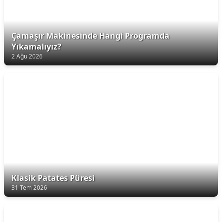
Çamaşır Makinesinde Hangi Programda
Yıkamalıyız?
2 Ağu 2026
Klasik Patates Püresi
31 Tem 2026