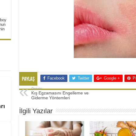
 boy
unun
nin
Facebook
Twitter
Google +
P
Paylaş
Önceki
Kış Egzamasını Engelleme ve
Giderme Yöntemleri
rı
İlgili Yazılar