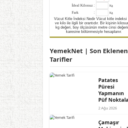
İdeal Kilonuz
:
Kg
Fark
:
Kg
Vücut Kitle İndeksi Nedir Vücut kitle indeksi
ve kilo ile ilgili bir orantıdır. Bir kişinin kilos
kg değeri, boy ölçüsünün metre cinsi değeri
karesine bölünmesiyle hesaplanır.
YemekNet | Son Eklenen
Tarifler
Patates
Püresi
Yapmanın
Püf Noktala
2 Ağu 2026
Çamaşır