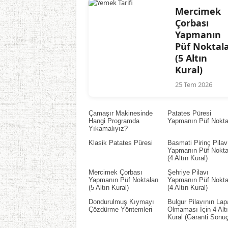
Mercimek
Çorbası
Yapmanın
Püf Noktala
(5 Altın
Kural)
25 Tem 2026
Çamaşır Makinesinde
Patates Püresi
Hangi Programda
Yapmanın Püf Noktal
Yıkamalıyız?
Klasik Patates Püresi
Basmati Pirinç Pilav
Yapmanın Püf Noktal
(4 Altın Kural)
Mercimek Çorbası
Şehriye Pilavı
Yapmanın Püf Noktaları
Yapmanın Püf Noktal
(5 Altın Kural)
(4 Altın Kural)
Dondurulmuş Kıymayı
Bulgur Pilavının Lap
Çözdürme Yöntemleri
Olmaması İçin 4 Alt
Kural (Garanti Sonuç