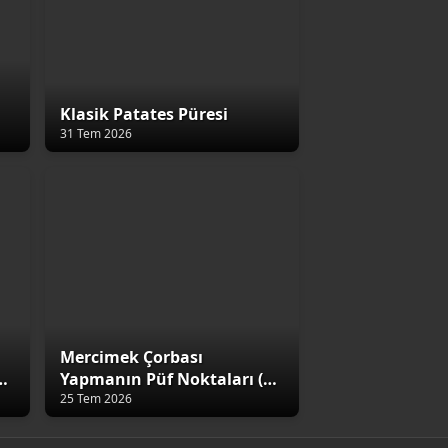
Klasik Patates Püresi
31 Tem 2026
Mercimek Çorbası
4
Yapmanın Püf Noktaları (5
Altın Kural)
25 Tem 2026