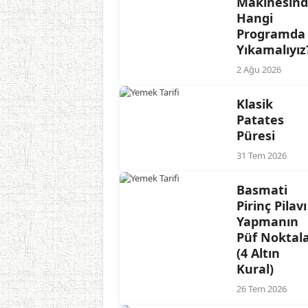
Makinesin
Hangi
Programda
Yıkamalıyız
2 Ağu 2026
Klasik
Patates
Püresi
31 Tem 2026
Basmati
Pirinç Pilavı
Yapmanın
Püf Noktala
(4 Altın
Kural)
26 Tem 2026