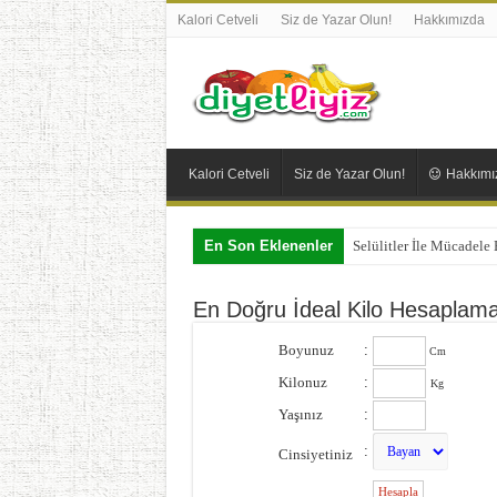
Kalori Cetveli
Siz de Yazar Olun!
Hakkımızda
Kalori Cetveli
Siz de Yazar Olun!
Hakkımı
En Son Eklenenler
Selülitler İle Mücadele
En Doğru İdeal Kilo Hesaplam
Boyunuz
:
Cm
Kilonuz
:
Kg
Yaşınız
:
:
Cinsiyetiniz
: