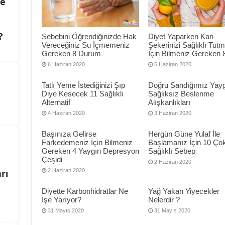
de
?
Sebebini Öğrendiğinizde Hak
Diyet Yaparken Kan
Vereceğiniz Su İçmemeniz
Şekerinizi Sağlıklı Tut
Gereken 8 Durum
İçin Bilmeniz Gereken 
6 Haziran 2020
5 Haziran 2020
Tatlı Yeme İstediğinizi Şıp
Doğru Sandığımız Yayg
Diye Kesecek 11 Sağlıklı
Sağlıksız Beslenme
Alternatif
Alışkanlıkları
4 Haziran 2020
3 Haziran 2020
Başınıza Gelirse
Hergün Güne Yulaf İle
Farkedemeniz İçin Bilmeniz
Başlamanız İçin 10 Ço
Gereken 4 Yaygın Depresyon
Sağlıklı Sebep
Çeşidi
2 Haziran 2020
rı
2 Haziran 2020
Diyette Karbonhidratlar Ne
Yağ Yakan Yiyecekler
İşe Yarıyor?
Nelerdir ?
31 Mayıs 2020
31 Mayıs 2020