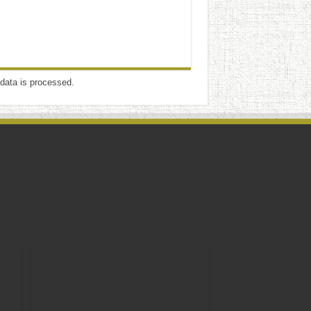
data is processed
.