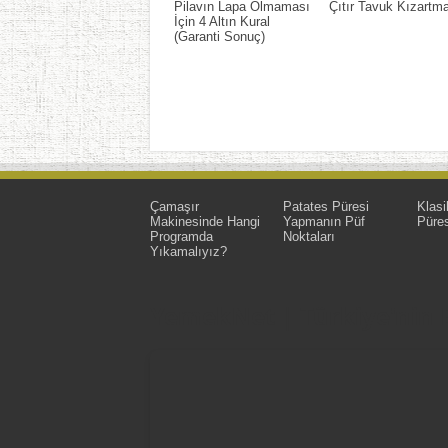
Pilavın Lapa Olmaması
Çıtır Tavuk Kızartm
İçin 4 Altın Kural
(Garanti Sonuç)
Çamaşır
Patates Püresi
Klasi
Makinesinde Hangi
Yapmanın Püf
Püres
Programda
Noktaları
Yıkamalıyız?
YemekNet | Türkiye'nin En