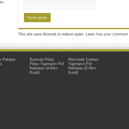
ası
This site uses Akismet to reduce spam.
Learn how your comment 
k Patates
Basmati Pirinç
Mercimek Çorbası
i
Pilavı Yapmanın Püf
Yapmanın Püf
Noktaları (4 Altın
Noktaları (5 Altın
Kural)
Kural)
 Kaliteli Yemek Tarifleri