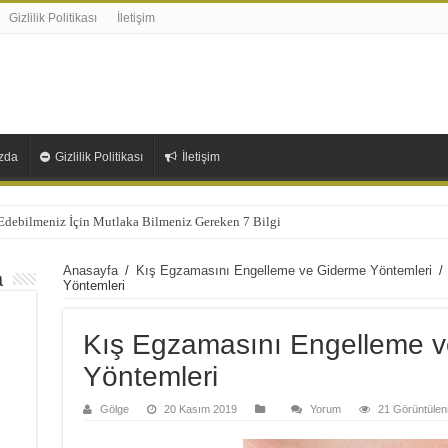
Gizlilik Politikası
İletişim
zda
Gizlilik Politikası
İletişim
 Edebilmeniz İçin Mutlaka Bilmeniz Gereken 7 Bilgi
Anasayfa
/
Kış Egzamasını Engelleme ve Giderme Yöntemleri
/
a
Yöntemleri
Kış Egzamasını Engelleme 
Yöntemleri
Gölge
20 Kasım 2019
Yorum
21 Görüntüle