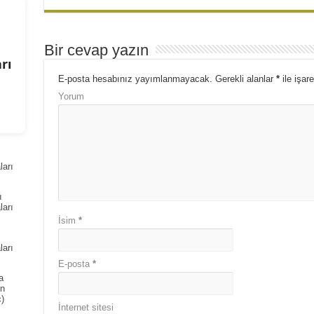
Bir cevap yazın
rı
E-posta hesabınız yayımlanmayacak.
Gerekli alanlar
*
ile işare
Yorum
arı
ı
arı
İsim
*
arı
E-posta
*
a
ın
)
İnternet sitesi